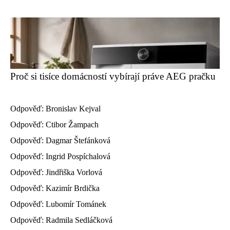
Proč si tisíce domácností vybírají práve AEG pračku
Odpověď: Bronislav Kejval
Odpověď: Ctibor Žampach
Odpověď: Dagmar Štefánková
Odpověď: Ingrid Pospíchalová
Odpověď: Jindřiška Vorlová
Odpověď: Kazimír Brdička
Odpověď: Lubomír Tománek
Odpověď: Radmila Sedláčková