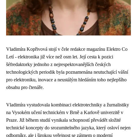
Vladimíra Kopřivová stojí v čele redakce magazínu Elektro Co
Letí - elektronika již více než osm let. Její cesta k pozici
šéfredaktorky jednoho z nejrespektovanějších českých
technologických periodik byla poznamenána neutuchající vášní
pro elektroniku, inovace a neustálým hledáním toho nejlepšího
obsahu pro čtenáře.
Vladimíra vystudovala kombinaci elektrotechniky a žurnalistiky
na Vysokém učení technickém v Brně a Karlově univerzitě v
Praze. Již během studií vynikala schopností převádět složité
technické koncepty do srozumitelného jazyka, který osloví nejen
odborníky, ale i širokou veřejnost se zájmem o moderní