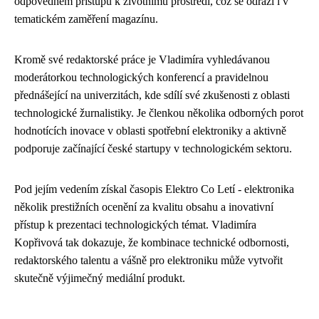
odpovědném přístupu k životnímu prostředí, což se odráží i v
tematickém zaměření magazínu.
Kromě své redaktorské práce je Vladimíra vyhledávanou
moderátorkou technologických konferencí a pravidelnou
přednášející na univerzitách, kde sdílí své zkušenosti z oblasti
technologické žurnalistiky. Je členkou několika odborných porot
hodnotících inovace v oblasti spotřební elektroniky a aktivně
podporuje začínající české startupy v technologickém sektoru.
Pod jejím vedením získal časopis Elektro Co Letí - elektronika
několik prestižních ocenění za kvalitu obsahu a inovativní
přístup k prezentaci technologických témat. Vladimíra
Kopřivová tak dokazuje, že kombinace technické odbornosti,
redaktorského talentu a vášně pro elektroniku může vytvořit
skutečně výjimečný mediální produkt.