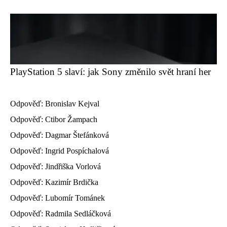
PlayStation 5 slaví: jak Sony změnilo svět hraní her
Odpověď: Bronislav Kejval
Odpověď: Ctibor Žampach
Odpověď: Dagmar Štefánková
Odpověď: Ingrid Pospíchalová
Odpověď: Jindřiška Vorlová
Odpověď: Kazimír Brdička
Odpověď: Lubomír Tománek
Odpověď: Radmila Sedláčková