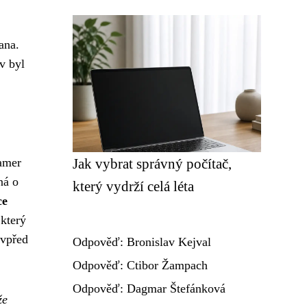
ana.
v byl
kamer
Jak vybrat správný počítač,
ná o
který vydrží celá léta
ce
 který
 vpřed
Odpověď: Bronislav Kejval
Odpověď: Ctibor Žampach
Odpověď: Dagmar Štefánková
že