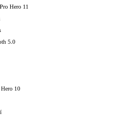
oPro Hero 11
ů
s
oth 5.0
 Hero 10
í