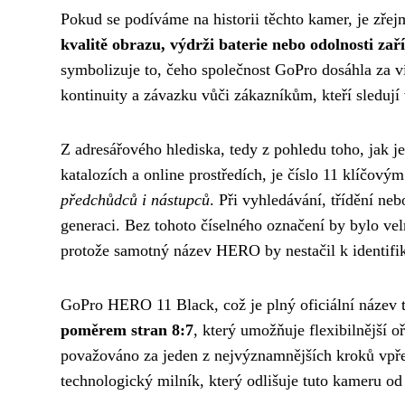
Pokud se podíváme na historii těchto kamer, je zře
kvalitě obrazu, výdrži baterie nebo odolnosti zař
symbolizuje to, čeho společnost GoPro dosáhla za ví
kontinuity a závazku vůči zákazníkům, kteří sleduj
Z adresářového hlediska, tedy z pohledu toho, jak 
katalozích a online prostředích, je číslo 11 klíčový
předchůdců i nástupců
. Při vyhledávání, třídění ne
generaci. Bez tohoto číselného označení by bylo vel
protože samotný název HERO by nestačil k identifi
GoPro HERO 11 Black, což je plný oficiální název 
poměrem stran 8:7
, který umožňuje flexibilnější 
považováno za jeden z nejvýznamnějších kroků vpřed 
technologický milník, který odlišuje tuto kameru