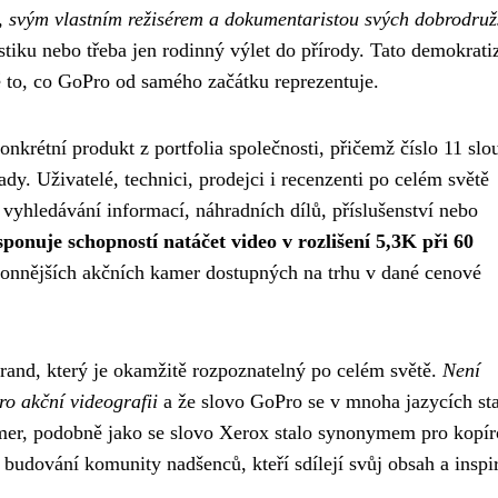
svým vlastním režisérem a dokumentaristou svých dobrodruž
istiku nebo třeba jen rodinný výlet do přírody. Tato demokrati
ě to, co GoPro od samého začátku reprezentuje.
krétní produkt z portfolia společnosti, přičemž číslo 11 slo
dy. Uživatelé, technici, prodejci i recenzenti po celém světě
i vyhledávání informací, náhradních dílů, příslušenství nebo
onuje schopností natáčet video v rozlišení 5,3K při 60
ýkonnějších akčních kamer dostupných na trhu v dané cenové
rand, který je okamžitě rozpoznatelný po celém světě.
Není
o akční videografii
a že slovo GoPro se v mnoha jazycích st
mer, podobně jako se slovo Xerox stalo synonymem pro kopír
 budování komunity nadšenců, kteří sdílejí svůj obsah a inspir