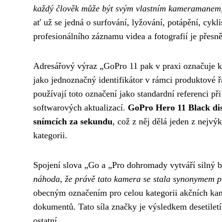
každý člověk může být svým vlastním kameramanem, 
ať už se jedná o surfování, lyžování, potápění, cykl
profesionálního záznamu videa a fotografií je přesn
Adresářový výraz „GoPro 11 pak v praxi označuje kon
jako jednoznačný identifikátor v rámci produktové řa
používají toto označení jako standardní referenci př
softwarových aktualizací.
GoPro Hero 11 Black disp
snímcích za sekundu
, což z něj dělá jeden z nejv
kategorii.
Spojení slova „Go a „Pro dohromady vytváří silný b
náhoda, že právě tato kamera se stala synonymem pr
obecným označením pro celou kategorii akčních ka
dokumentů. Tato síla značky je výsledkem desetiletí
ostatní.