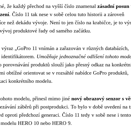
jmé, že každý přechod na vyšší číslo znamenal
zásadní posun 
ízení
. Číslo 11 tak nese v sobě celou tuto historii a zároveň
ce než dekádu vývoje. Není to jen číslo na krabičce, je to vý
í vývoj produktové řady od samého začátku.
je výraz „GoPro 11 vnímán a zařazován v různých databázích,
m identifikátorem.
Umožňuje jednoznačné odlišení tohoto mode
bo porovnávání produktů slouží jako přesný odkaz na konkrétn
mi obtížné orientovat se v rozsáhlé nabídce GoPro produktů,
kaci konkrétního modelu.
tohoto modelu, přinesl mimo jiné
nový obrazový senzor s vě
ořezávání záběrů při postprodukci. To bylo v době uvedení na t
oproti předchozí generaci. Číslo 11 tedy v sobě nese i tento
 od modelu HERO 10 nebo HERO 9.