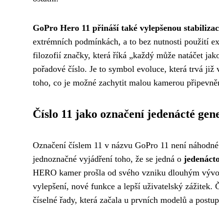
GoPro Hero 11 přináší také vylepšenou stabiliz
extrémních podmínkách, a to bez nutnosti použití e
filozofií značky, která říká „každý může natáčet jak
pořadové číslo. Je to symbol evoluce, která trvá ji
toho, co je možné zachytit malou kamerou připevněno
Číslo 11 jako označení jedenácté ge
Označení číslem 11 v názvu GoPro 11 není náhodné 
jednoznačné vyjádření toho, že se jedná o
jedenáct
HERO kamer prošla od svého vzniku dlouhým vývoje
vylepšení, nové funkce a lepší uživatelský zážitek.
číselné řady, která začala u prvních modelů a postu