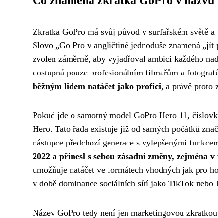
Co znamená zkratka GoPro v názvu
Zkratka GoPro má svůj původ v surfařském světě a j
Slovo „Go Pro v angličtině jednoduše znamená „jít p
zvolen záměrně, aby vyjadřoval ambici každého nadše
dostupná pouze profesionálním filmařům a fotogra
běžným lidem natáčet jako profíci
, a právě proto 
Pokud jde o samotný model GoPro Hero 11, číslovka
Hero. Tato řada existuje již od samých počátků značk
nástupce předchozí generace s vylepšenými funkce
2022 a přinesl s sebou zásadní změny, zejména 
umožňuje natáčet ve formátech vhodných jak pro hori
v době dominance sociálních sítí jako TikTok nebo 
Název GoPro tedy není jen marketingovou zkratkou b