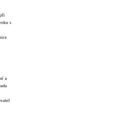
při
roku s
nice
mé a
řada
ovatel