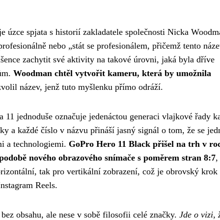
e úzce spjata s historií zakladatele společnosti Nicka Woodm
rofesionálně nebo „stát se profesionálem, přičemž tento náze
nce zachytit své aktivity na takové úrovni, jaká byla dříve
fům.
Woodman chtěl vytvořit kameru, která by umožnila
zvolil název, jenž tuto myšlenku přímo odráží.
 11 jednoduše označuje jedenáctou generaci vlajkové řady 
y a každé číslo v názvu přináší jasný signál o tom, že se jed
mi a technologiemi.
GoPro Hero 11 Black přišel na trh v ro
v podobě nového obrazového snímače s poměrem stran 8:7
,
zontální, tak pro vertikální zobrazení, což je obrovský krok
Instagram Reels.
ez obsahu, ale nese v sobě filosofii celé značky.
Jde o vizi, 