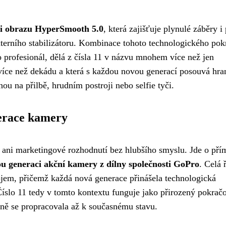
aci obrazu HyperSmooth 5.0
, která zajišťuje plynulé záběry i 
xterního stabilizátoru. Kombinace tohoto technologického pok
o profesionál, dělá z čísla 11 v názvu mnohem více než jen
ž více než dekádu a která s každou novou generací posouvá hra
u na přilbě, hrudním postroji nebo selfie tyči.
nerace kamery
ani marketingové rozhodnutí bez hlubšího smyslu. Jde o pří
ou generaci akční kamery z dílny společnosti GoPro
. Celá 
m, přičemž každá nová generace přinášela technologická
 Číslo 11 tedy v tomto kontextu funguje jako přirozený pokrač
pně se propracovala až k současnému stavu.