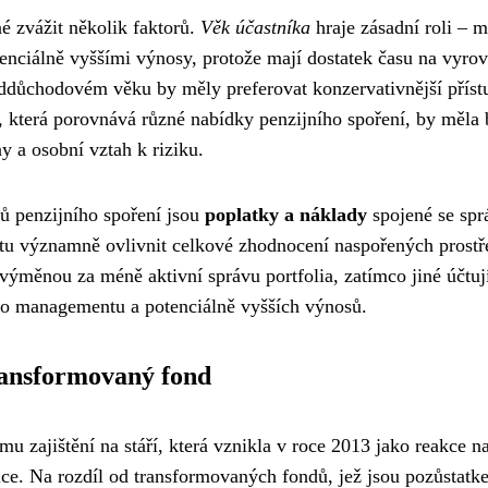
é zvážit několik faktorů.
Věk účastníka
hraje zásadní roli – m
potenciálně vyššími výnosy, protože mají dostatek času na vyro
ddůchodovém věku by měly preferovat konzervativnější příst
, která porovnává různé nabídky penzijního spoření, by měla 
ny a osobní vztah k riziku.
ů penzijního spoření jsou
poplatky a náklady
spojené se spr
u významně ovlivnit celkové zhodnocení naspořených prostř
 výměnou za méně aktivní správu portfolia, zatímco jiné účtuj
ho managementu a potenciálně vyšších výnosů.
ransformovaný fond
u zajištění na stáří, která vznikla v roce 2013 jako reakce n
ce. Na rozdíl od transformovaných fondů, jež jsou pozůstatk