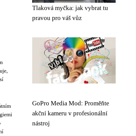
Tlaková myčka: jak vybrat tu
pravou pro váš vůz
em
uje,
sí
GoPro Media Mod: Proměňte
átním
akční kameru v profesionální
egiemi
nástroj
o
ní