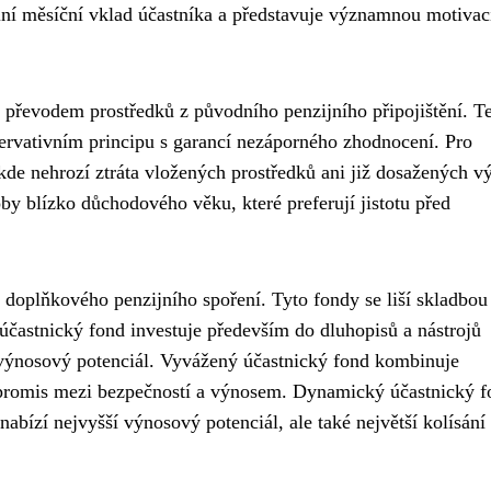
lní měsíční vklad účastníka a představuje významnou motivac
l převodem prostředků z původního penzijního připojištění. T
zervativním principu s garancí nezáporného zhodnocení. Pro
 kde nehrozí ztráta vložených prostředků ani již dosažených v
 blízko důchodového věku, které preferují jistotu před
ci doplňkového penzijního spoření. Tyto fondy se liší skladbou
 účastnický fond investuje především do dluhopisů a nástrojů
je výnosový potenciál. Vyvážený účastnický fond kombinuje
promis mezi bezpečností a výnosem. Dynamický účastnický f
abízí nejvyšší výnosový potenciál, ale také největší kolísání