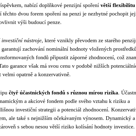
příspěvkem, nabízí doplňkové penzijní spoření
větší flexibilitu
í těchto dvou forem spoření na penzi je nezbytné pochopit jej
ovlivnit výši budoucí penze.
 investiční nástroje
, které vznikly převodem ze starého penzi
 že garantují zachování nominální hodnoty vložených prostředk
ransformovaných fondů připustit záporné zhodnocení, což zna
u. Tato garance však má svou cenu v podobě nižších potenciální
t velmi opatrně a konzervativně.
cipu
čtyř účastnických fondů s různou mírou rizika
. Účastn
amickým a akciové fondem podle svého vztahu k riziku a
išnou investiční strategii a potenciál zhodnocení. Konzervati
ikem, ale také s nejnižším očekávaným výnosem. Dynamický a
zároveň s sebou nesou větší riziko kolísání hodnoty investice.