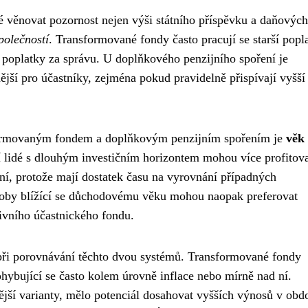
té věnovat pozornost nejen výši státního příspěvku a daňových
polečností
. Transformované fondy často pracují se starší popl
a poplatky za správu. U doplňkového penzijního spoření je
ější pro účastníky, zejména pokud pravidelně přispívají vyšší
ormovaným fondem a doplňkovým penzijním spořením je
věk
í lidé s dlouhým investičním horizontem mohou více profitova
í, protože mají dostatek času na vyrovnání případných
osoby blížící se důchodovému věku mohou naopak preferovat
ivního účastnického fondu.
t při porovnávání těchto dvou systémů. Transformované fondy
ohybující se často kolem úrovně inflace nebo mírně nad ní.
jší varianty, mělo potenciál dosahovat vyšších výnosů v obd