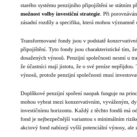
starého systému penzijního připojištění se státním 
možnost volby investiční strategie
. Při porovnáván
zásadní rozdíly a specifika, která mohou významně 
Transformované fondy jsou v podstatě
konzervativní
připojištění. Tyto fondy jsou charakteristické tím,
dosažených výnosů. Penzijní společnosti nesmí u t
že účastníci mají jistotu, že o své peníze nepřijdo
výnosů, protože penzijní společnosti musí investova
Doplňkové penzijní spoření naopak funguje na prin
mohou vybrat mezi konzervativním, vyváženým, dyn
investičnímu horizontu. Každý z těchto fondů má odl
fond je nejbezpečnější variantou s minimálním riz
akciový fond nabízejí vyšší potenciální výnosy, ale 