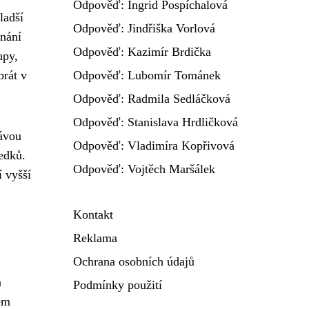
Odpověď: Ingrid Pospíchalová
ladší
Odpověď: Jindřiška Vorlová
vnání
Odpověď: Kazimír Brdička
upy,
brát v
Odpověď: Lubomír Tománek
Odpověď: Radmila Sedláčková
Odpověď: Stanislava Hrdličková
ávou
Odpověď: Vladimíra Kopřivová
edků.
Odpověď: Vojtěch Maršálek
í vyšší
Kontakt
Reklama
Ochrana osobních údajů
a
Podmínky použití
em