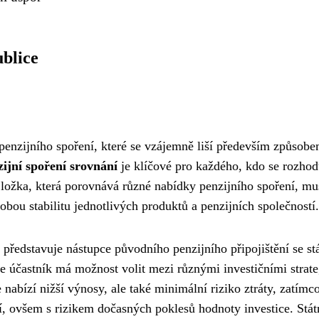
ublice
 penzijního spoření, které se vzájemně liší především způsob
ijní spoření srovnání
je klíčové pro každého, kdo se rozhod
 Složka, která porovnává různé nabídky penzijního spoření, mu
obou stabilitu jednotlivých produktů a penzijních společností.
é představuje nástupce původního penzijního připojištění se st
že účastník má možnost volit mezi různými investičními strat
 nabízí nižší výnosy, ale také minimální riziko ztráty, zatímc
, ovšem s rizikem dočasných poklesů hodnoty investice. Stát