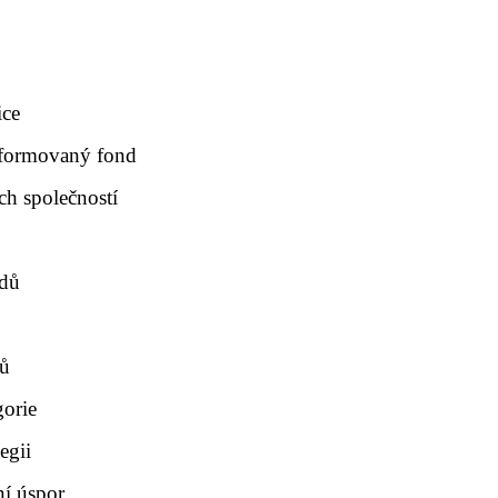
ice
nsformovaný fond
ch společností
ndů
ků
gorie
egii
í úspor