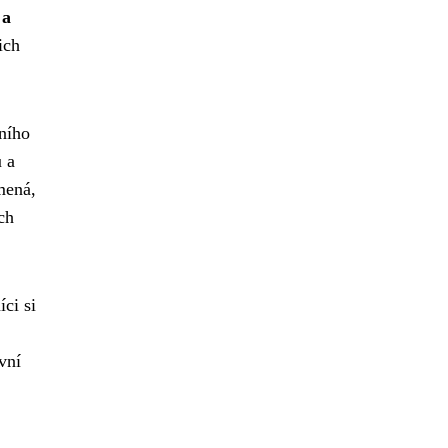
 a
ich
jního
ů a
mená,
ch
íci si
vní