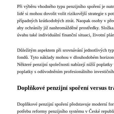
Při výběru vhodného typu penzijního spoření je nutn
lidé si mohou dovolit volit rizikovější strategie s 
případných krátkodobých ztrát. Naopak osoby v pře
aby ochránily již nashromážděné prostředky. Složka
úvahu také individuální finanční situaci, životní plá
Důležitým aspektem při srovnávání jednotlivých typ
fondů. Tyto náklady mohou v dlouhodobém horizont
Některé penzijní společnosti nabízejí nižší poplatky
poplatky s odůvodněním profesionálního investiční
Doplňkové penzijní spoření versus t
Doplňkové penzijní spoření představuje moderní form
potřebu reformy penzijního systému v České republi