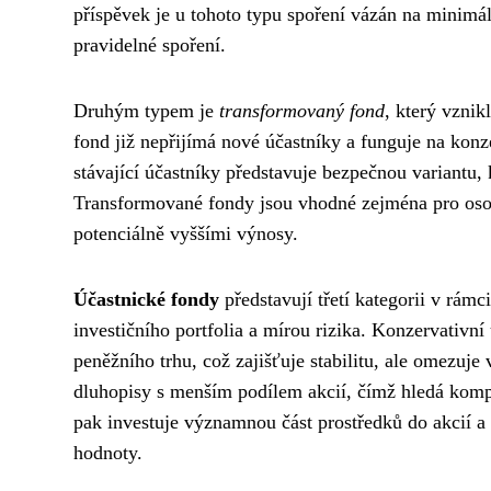
příspěvek je u tohoto typu spoření vázán na minimá
pravidelné spoření.
Druhým typem je
transformovaný fond
, který vznik
fond již nepřijímá nové účastníky a funguje na kon
stávající účastníky představuje bezpečnou variantu,
Transformované fondy jsou vhodné zejména pro osoby
potenciálně vyššími výnosy.
Účastnické fondy
představují třetí kategorii v rám
investičního portfolia a mírou rizika. Konzervativní
peněžního trhu, což zajišťuje stabilitu, ale omezu
dluhopisy s menším podílem akcií, čímž hledá kom
pak investuje významnou část prostředků do akcií a n
hodnoty.