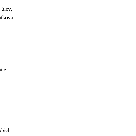
 úlev,
atková
t z
obích