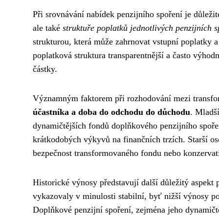
Při srovnávání nabídek penzijního spoření je důleži
ale také
struktuře poplatků jednotlivých penzijních s
strukturou, která může zahrnovat vstupní poplatky 
poplatková struktura transparentnější a často výhodn
částky.
Významným faktorem při rozhodování mezi transf
účastníka a doba do odchodu do důchodu
. Mladš
dynamičtějších fondů doplňkového penzijního spořen
krátkodobých výkyvů na finančních trzích. Starší 
bezpečnost transformovaného fondu nebo konzervat
Historické výnosy představují další důležitý aspek
vykazovaly v minulosti stabilní, byť nižší výnosy p
Doplňkové penzijní spoření, zejména jeho dynamičtě