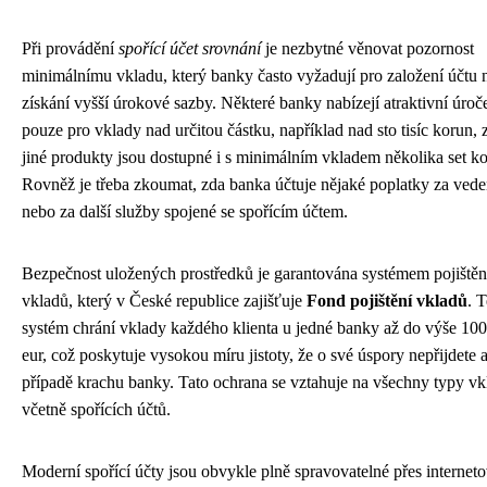
Při provádění
spořící účet srovnání
je nezbytné věnovat pozornost
minimálnímu vkladu, který banky často vyžadují pro založení účtu 
získání vyšší úrokové sazby. Některé banky nabízejí atraktivní úroč
pouze pro vklady nad určitou částku, například nad sto tisíc korun, 
jiné produkty jsou dostupné i s minimálním vkladem několika set k
Rovněž je třeba zkoumat, zda banka účtuje nějaké poplatky za vede
nebo za další služby spojené se spořícím účtem.
Bezpečnost uložených prostředků je garantována systémem pojištěn
vkladů, který v České republice zajišťuje
Fond pojištění vkladů
. 
systém chrání vklady každého klienta u jedné banky až do výše 10
eur, což poskytuje vysokou míru jistoty, že o své úspory nepřijdete 
případě krachu banky. Tato ochrana se vztahuje na všechny typy vk
včetně spořících účtů.
Moderní spořící účty jsou obvykle plně spravovatelné přes internet