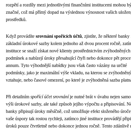
rozpětí a rozdíly mezi jednotlivými finančními institucemi mohou bý
značné, což má přímý dopad na výslednou výnosnost vašich ulože
prostředků.
Když provádíte
srovnání spořících účtů
, zjistíte, že některé banky
základní úrokové sazby kolem jednoho až dvou procent ročně, zatí
instituce se snaží získat nové klienty prostřednictvím zvýhodněných
podmínek a nabízejí úroky přesahující čtyři nebo dokonce pět proce
annum. Tyto výhodnější nabídky jsou však často vázány na určité
podmínky, jako je maximální výše vkladu, na kterou se zvýhodněn
vztahuje, nebo časové omezení, po které je zvýhodněná sazba platn
Při detailním
spořící účet srovnání
je nutné brát v úvahu nejen sam
výši úrokové sazby, ale také způsob jejího výpočtu a připisování. N
banky připisují úroky měsíčně, což umožňuje efekt složeného úroče
vaše úspory tak rostou rychleji, zatímco jiné instituce provádějí přip
úroků pouze čtvrtletně nebo dokonce jednou ročně. Tento zdánlivě