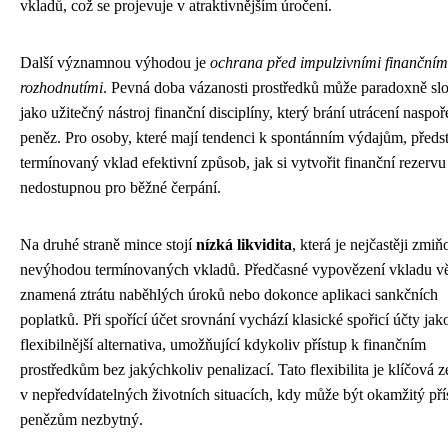
vkladů, což se projevuje v atraktivnějším úročení.
Další významnou výhodou je
ochrana před impulzivními finančním
rozhodnutími
. Pevná doba vázanosti prostředků může paradoxně slo
jako užitečný nástroj finanční disciplíny, který brání utrácení naspo
peněz. Pro osoby, které mají tendenci k spontánním výdajům, předs
termínovaný vklad efektivní způsob, jak si vytvořit finanční rezervu
nedostupnou pro běžné čerpání.
Na druhé straně mince stojí
nízká likvidita
, která je nejčastěji zmi
nevýhodou termínovaných vkladů. Předčasné vypovězení vkladu vě
znamená ztrátu naběhlých úroků nebo dokonce aplikaci sankčních
poplatků. Při spořící účet srovnání vychází klasické spořicí účty jak
flexibilnější alternativa, umožňující kdykoliv přístup k finančním
prostředkům bez jakýchkoliv penalizací. Tato flexibilita je klíčová 
v nepředvídatelných životních situacích, kdy může být okamžitý pří
penězům nezbytný.