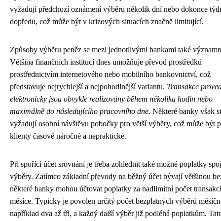
vyžadují předchozí oznámení výběru několik dní nebo dokonce týd
dopředu, což může být v krizových situacích značně limitující.
Způsoby výběru peněz se mezi jednotlivými bankami také významně
Většina finančních institucí dnes umožňuje převod prostředků
prostřednictvím internetového nebo mobilního bankovnictví, což
představuje nejrychlejší a nejpohodlnější variantu.
Transakce prove
elektronicky jsou obvykle realizovány během několika hodin nebo
maximálně do následujícího pracovního dne
. Některé banky však st
vyžadují osobní návštěvu pobočky pro větší výběry, což může být p
klienty časově náročné a nepraktické.
Při spořící účet srovnání je třeba zohlednit také možné poplatky spo
výběry. Zatímco základní převody na běžný účet bývají většinou be
některé banky mohou účtovat poplatky za nadlimitní počet transak
měsíce. Typicky je povolen určitý počet bezplatných výběrů měsíčn
například dva až tři, a každý další výběr již podléhá poplatkům. Tat