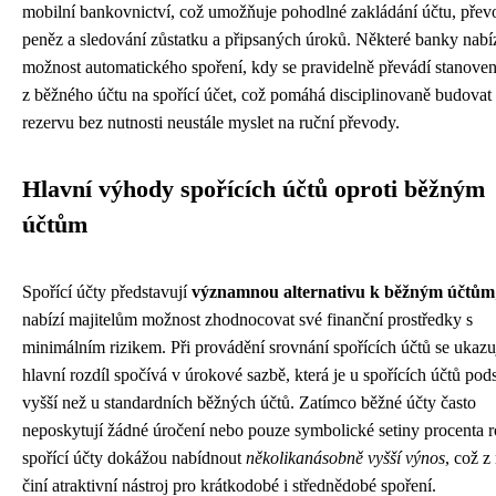
mobilní bankovnictví, což umožňuje pohodlné zakládání účtu, přev
peněz a sledování zůstatku a připsaných úroků. Některé banky nabíz
možnost automatického spoření, kdy se pravidelně převádí stanoven
z běžného účtu na spořící účet, což pomáhá disciplinovaně budovat 
rezervu bez nutnosti neustále myslet na ruční převody.
Hlavní výhody spořících účtů oproti běžným
účtům
Spořící účty představují
významnou alternativu k běžným účtům
nabízí majitelům možnost zhodnocovat své finanční prostředky s
minimálním rizikem. Při provádění srovnání spořících účtů se ukazu
hlavní rozdíl spočívá v úrokové sazbě, která je u spořících účtů pod
vyšší než u standardních běžných účtů. Zatímco běžné účty často
neposkytují žádné úročení nebo pouze symbolické setiny procenta r
spořící účty dokážou nabídnout
několikanásobně vyšší výnos
, což z
činí atraktivní nástroj pro krátkodobé i střednědobé spoření.