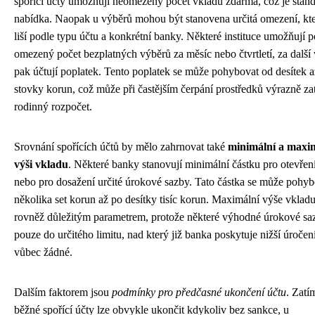
spořící účty umožňují neomezený počet vkladů zdarma, což je stan
nabídka. Naopak u výběrů mohou být stanovena určitá omezení, kte
liší podle typu účtu a konkrétní banky. Některé instituce umožňují 
omezený počet bezplatných výběrů za měsíc nebo čtvrtletí, za další
pak účtují poplatek. Tento poplatek se může pohybovat od desítek 
stovky korun, což může při častějším čerpání prostředků výrazně zat
rodinný rozpočet.
Srovnání spořících účtů by mělo zahrnovat také
minimální a maxi
výši vkladu
. Některé banky stanovují minimální částku pro otevřen
nebo pro dosažení určité úrokové sazby. Tato částka se může pohyb
několika set korun až po desítky tisíc korun. Maximální výše vkladu
rovněž důležitým parametrem, protože některé výhodné úrokové saz
pouze do určitého limitu, nad který již banka poskytuje nižší úročen
vůbec žádné.
Dalším faktorem jsou
podmínky pro předčasné ukončení účtu
. Zatí
běžné spořící účty lze obvykle ukončit kdykoliv bez sankce, u