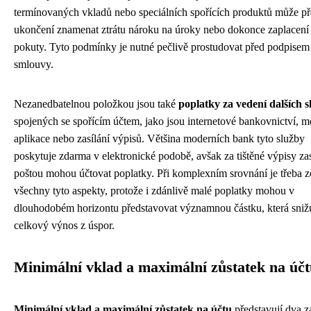
termínovaných vkladů nebo speciálních spořících produktů může p
ukončení znamenat ztrátu nároku na úroky nebo dokonce zaplacení
pokuty. Tyto podmínky je nutné pečlivě prostudovat před podpisem
smlouvy.
Nezanedbatelnou položkou jsou také
poplatky za vedení dalších s
spojených se spořícím účtem, jako jsou internetové bankovnictví, m
aplikace nebo zasílání výpisů. Většina moderních bank tyto služby
poskytuje zdarma v elektronické podobě, avšak za tištěné výpisy za
poštou mohou účtovat poplatky. Při komplexním srovnání je třeba z
všechny tyto aspekty, protože i zdánlivě malé poplatky mohou v
dlouhodobém horizontu představovat významnou částku, která sniž
celkový výnos z úspor.
Minimální vklad a maximální zůstatek na úč
Minimální vklad a maximální zůstatek na účtu
představují dva z