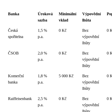
Banka
Úroková
Minimální
Výpovědní
Po
sazba
vklad
lhůta
Česká
1,5 %
0 Kč
Bez
0 
spořitelna
p.a.
výpovědní
lhůty
ČSOB
2,0 %
0 Kč
Bez
0 
p.a.
výpovědní
lhůty
Komerční
1,8 %
5 000 Kč
Bez
0 
banka
p.a.
výpovědní
lhůty
Raiffeisenbank
2,5 %
0 Kč
Bez
0 
p.a.
výpovědní
lhůty