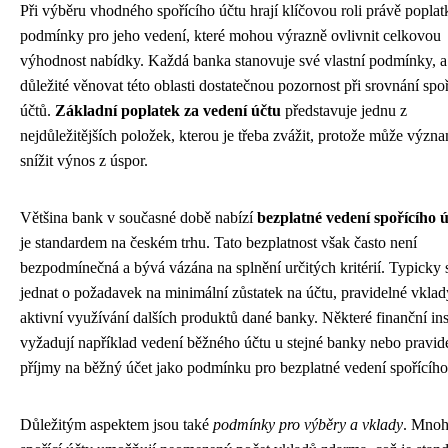
Při výběru vhodného spořícího účtu hrají klíčovou roli právě poplat
podmínky pro jeho vedení, které mohou výrazně ovlivnit celkovou
výhodnost nabídky. Každá banka stanovuje své vlastní podmínky, a 
důležité věnovat této oblasti dostatečnou pozornost při srovnání spo
účtů.
Základní poplatek za vedení účtu
představuje jednu z
nejdůležitějších položek, kterou je třeba zvážit, protože může význ
snížit výnos z úspor.
Většina bank v současné době nabízí
bezplatné vedení spořícího 
je standardem na českém trhu. Tato bezplatnost však často není
bezpodmínečná a bývá vázána na splnění určitých kritérií. Typicky
jednat o požadavek na minimální zůstatek na účtu, pravidelné vkla
aktivní využívání dalších produktů dané banky. Některé finanční ins
vyžadují například vedení běžného účtu u stejné banky nebo pravid
příjmy na běžný účet jako podmínku pro bezplatné vedení spořícího
Důležitým aspektem jsou také
podmínky pro výběry a vklady
. Mno