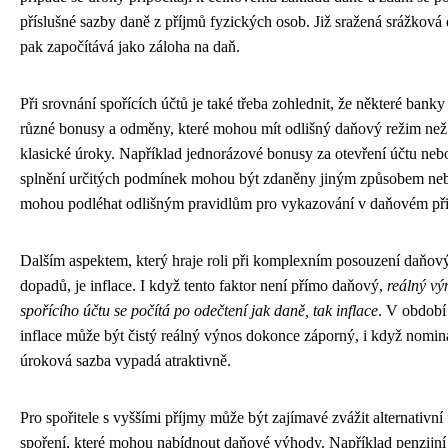
příslušné sazby daně z příjmů fyzických osob. Již sražená srážková 
pak započítává jako záloha na daň.
Při srovnání spořících účtů je také třeba zohlednit, že některé banky
různé bonusy a odměny, které mohou mít odlišný daňový režim než
klasické úroky. Například jednorázové bonusy za otevření účtu neb
splnění určitých podmínek mohou být zdaněny jiným způsobem ne
mohou podléhat odlišným pravidlům pro vykazování v daňovém při
Dalším aspektem, který hraje roli při komplexním posouzení daňov
dopadů, je inflace. I když tento faktor není přímo daňový,
reálný vý
spořícího účtu se počítá po odečtení jak daně, tak inflace
. V období
inflace může být čistý reálný výnos dokonce záporný, i když nomin
úroková sazba vypadá atraktivně.
Pro spořitele s vyššími příjmy může být zajímavé zvážit alternativní
spoření, které mohou nabídnout daňové výhody. Například penzijní