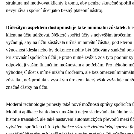
struktura má motivovat klienty k tomu, aby peníze skutečně spořili 
nevyužívali spořící účet jako běžný platební nástroj.
Důležitým aspektem dostupnosti je také minimální zůstatek
, kt
klient na účtu udržovat. Některé spořící účty s nejvyšším úročením
vyžadují, aby na účtu zůstávala určitá minimální částka, pod kterou
výnosnost klesla nebo by dokonce mohly být účtovány sankční popl
Při srovnání spořících účtů je proto nutné zvážit, zda tyto podmínky
odpovídají vašim finančním možnostem a potřebám. Pro někoho mů
výhodnější účet s mírně nižším úročením, ale bez omezení minimál
zůstatku, než produkt s vysokým úrokem, který však vyžaduje udrž
značné částky na účtu.
Moderní technologie přinesly také nové možnosti správy spořících ú
Mobilní aplikace bank dnes umožňují nejen sledování aktuálního st
historie transakcí, ale také nastavení automatických převodů mezi ú
vytváření spořících cílů.
Tyto funkce výrazně zjednodušují správu fi