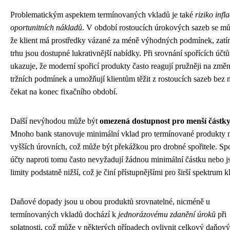
Problematickým aspektem termínovaných vkladů je také
riziko infl
oportunitních nákladů
. V období rostoucích úrokových sazeb se můž
že klient má prostředky vázané za méně výhodných podmínek, zat
trhu jsou dostupné lukrativnější nabídky. Při srovnání spořících účtů
ukazuje, že moderní spořicí produkty často reagují pružněji na změ
tržních podmínek a umožňují klientům těžit z rostoucích sazeb bez n
čekat na konec fixačního období.
Další nevýhodou může být
omezená dostupnost pro menší částk
Mnoho bank stanovuje minimální vklad pro termínované produkty 
vyšších úrovních, což může být překážkou pro drobné spořitele. Spo
účty naproti tomu často nevyžadují žádnou minimální částku nebo j
limity podstatně nižší, což je činí přístupnějšími pro širší spektrum k
Daňové dopady jsou u obou produktů srovnatelné, nicméně u
termínovaných vkladů dochází k
jednorázovému zdanění úroků
při
splatnosti, což může v některých případech ovlivnit celkový daňový