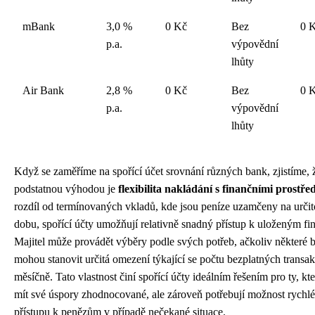
mBank
3,0 %
0 Kč
Bez
0 
p.a.
výpovědní
lhůty
Air Bank
2,8 %
0 Kč
Bez
0 
p.a.
výpovědní
lhůty
Když se zaměříme na spořící účet srovnání různých bank, zjistíme, ž
podstatnou výhodou je
flexibilita nakládání s finančními prostře
rozdíl od termínovaných vkladů, kde jsou peníze uzamčeny na urči
dobu, spořící účty umožňují relativně snadný přístup k uloženým fi
Majitel může provádět výběry podle svých potřeb, ačkoliv některé 
mohou stanovit určitá omezení týkající se počtu bezplatných transak
měsíčně. Tato vlastnost činí spořící účty ideálním řešením pro ty, kteř
mít své úspory zhodnocované, ale zároveň potřebují možnost rychl
přístupu k penězům v případě nečekané situace.