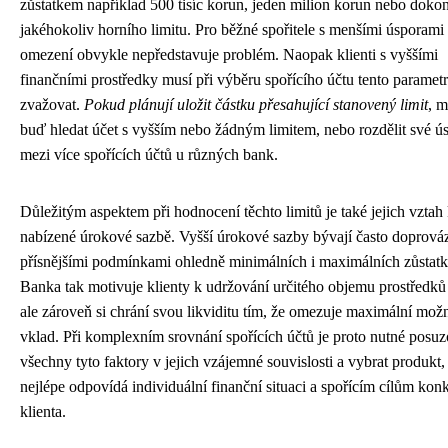
zůstatkem například 500 tisíc korun, jeden milion korun nebo doko
jakéhokoliv horního limitu. Pro běžné spořitele s menšími úsporami 
omezení obvykle nepředstavuje problém. Naopak klienti s vyššími
finančními prostředky musí při výběru spořícího účtu tento parametr
zvažovat.
Pokud plánují uložit částku přesahující stanovený limit
, m
buď hledat účet s vyšším nebo žádným limitem, nebo rozdělit své ú
mezi více spořících účtů u různých bank.
Důležitým aspektem při hodnocení těchto limitů je také jejich vztah
nabízené úrokové sazbě. Vyšší úrokové sazby bývají často doprová
přísnějšími podmínkami ohledně minimálních i maximálních zůstatk
Banka tak motivuje klienty k udržování určitého objemu prostředků
ale zároveň si chrání svou likviditu tím, že omezuje maximální mož
vklad. Při komplexním srovnání spořících účtů je proto nutné posuz
všechny tyto faktory v jejich vzájemné souvislosti a vybrat produkt,
nejlépe odpovídá individuální finanční situaci a spořícím cílům kon
klienta.