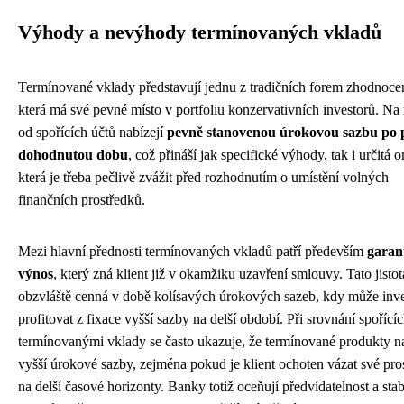
Výhody a nevýhody termínovaných vkladů
Termínované vklady představují jednu z tradičních forem zhodnocen
která má své pevné místo v portfoliu konzervativních investorů. Na 
od spořících účtů nabízejí
pevně stanovenou úrokovou sazbu po
dohodnutou dobu
, což přináší jak specifické výhody, tak i určitá 
která je třeba pečlivě zvážit před rozhodnutím o umístění volných
finančních prostředků.
Mezi hlavní přednosti termínovaných vkladů patří především
garan
výnos
, který zná klient již v okamžiku uzavření smlouvy. Tato jistot
obzvláště cenná v době kolísavých úrokových sazeb, kdy může inve
profitovat z fixace vyšší sazby na delší období. Při srovnání spořícíc
termínovanými vklady se často ukazuje, že termínované produkty na
vyšší úrokové sazby, zejména pokud je klient ochoten vázat své pro
na delší časové horizonty. Banky totiž oceňují předvídatelnost a stab