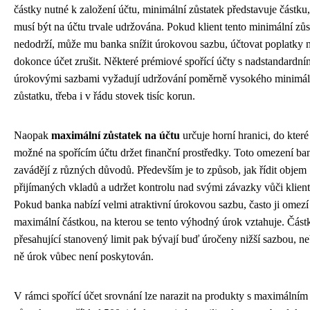
částky nutné k založení účtu, minimální zůstatek představuje částku,
musí být na účtu trvale udržována. Pokud klient tento minimální zůs
nedodrží, může mu banka snížit úrokovou sazbu, účtovat poplatky 
dokonce účet zrušit. Některé prémiové spořící účty s nadstandardní
úrokovými sazbami vyžadují udržování poměrně vysokého minimál
zůstatku, třeba i v řádu stovek tisíc korun.
Naopak
maximální zůstatek na účtu
určuje horní hranici, do které
možné na spořícím účtu držet finanční prostředky. Toto omezení ba
zavádějí z různých důvodů. Především je to způsob, jak řídit objem
přijímaných vkladů a udržet kontrolu nad svými závazky vůči klien
Pokud banka nabízí velmi atraktivní úrokovou sazbu, často ji omezí
maximální částkou, na kterou se tento výhodný úrok vztahuje. Část
přesahující stanovený limit pak bývají buď úročeny nižší sazbou, n
ně úrok vůbec není poskytován.
V rámci spořící účet srovnání lze narazit na produkty s maximálním