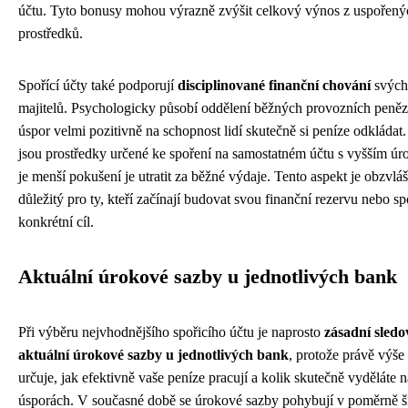
účtu. Tyto bonusy mohou výrazně zvýšit celkový výnos z uspořený
prostředků.
Spořící účty také podporují
disciplinované finanční chování
svých
majitelů. Psychologicky působí oddělení běžných provozních peněz
úspor velmi pozitivně na schopnost lidí skutečně si peníze odkládat
jsou prostředky určené ke spoření na samostatném účtu s vyšším úr
je menší pokušení je utratit za běžné výdaje. Tento aspekt je obzvláš
důležitý pro ty, kteří začínají budovat svou finanční rezervu nebo sp
konkrétní cíl.
Aktuální úrokové sazby u jednotlivých bank
Při výběru nejvhodnějšího spořicího účtu je naprosto
zásadní sledo
aktuální úrokové sazby u jednotlivých bank
, protože právě výše
určuje, jak efektivně vaše peníze pracují a kolik skutečně vyděláte 
úsporách. V současné době se úrokové sazby pohybují v poměrně 