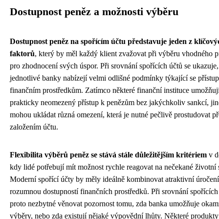
Dostupnost peněz a možnosti výběru
Dostupnost peněz na spořícím účtu představuje jeden z klíčový
faktorů
, který by měl každý klient zvažovat při výběru vhodného 
pro zhodnocení svých úspor. Při srovnání spořících účtů se ukazuje,
jednotlivé banky nabízejí velmi odlišné podmínky týkající se přístu
finančním prostředkům. Zatímco některé finanční instituce umožňuj
prakticky neomezený přístup k penězům bez jakýchkoliv sankcí, ji
mohou ukládat různá omezení, která je nutné pečlivě prostudovat p
založením účtu.
Flexibilita výběrů peněz se stává stále důležitějším kritériem
v d
kdy lidé potřebují mít možnost rychle reagovat na nečekané životní 
Moderní spořící účty by měly ideálně kombinovat atraktivní úročení
rozumnou dostupností finančních prostředků. Při srovnání spořících 
proto nezbytné věnovat pozornost tomu, zda banka umožňuje okam
výběry, nebo zda existují nějaké výpovědní lhůty. Některé produkty 