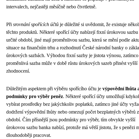
intervalech, nejčastěji měsíčně nebo čtvrtletně.
Při
srovnání spořících účtů
je důležité si uvědomit, že existuje někol
těchto produktů. Některé spořící účty nabízejí fixní úrokovou sazbu
určité období, jiné mají proměnlivou sazbu, která se mění podle aktu
situace na finančním trhu a rozhodnutí České národní banky o zákl
úrokových sazbách. Výhodou fixní sazby je jistota výnosu, zatímco
proměnlivá sazba může v době růstu úrokových sazeb přinést vyšší
zhodnocení.
Důležitým aspektem při výběru spořícího účtu je
výpovědní lhůta 
podmínky pro výběr peněz
. Některé spořící účty umožňují kdyko
vybírat prostředky bez jakýchkoliv poplatků, zatímco jiné účty vyža
dodržení výpovědní lhůty nebo omezují počet bezplatných výběrů za
období. Čím přísnější jsou podmínky pro výběr, tím obvykle vyšší
úrokovou sazbu banka nabízí, protože má větší jistotu, že s penězi 
dlouhodoběji pracovat.