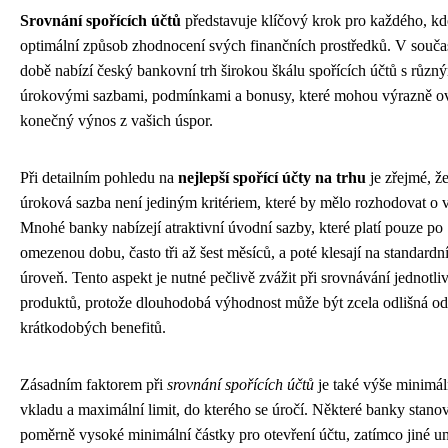
Srovnání spořících účtů
představuje klíčový krok pro každého, kd
optimální způsob zhodnocení svých finančních prostředků. V souča
době nabízí český bankovní trh širokou škálu spořících účtů s různ
úrokovými sazbami, podmínkami a bonusy, které mohou výrazně ov
konečný výnos z vašich úspor.
Při detailním pohledu na
nejlepší spořící účty na trhu
je zřejmé, ž
úroková sazba není jediným kritériem, které by mělo rozhodovat o 
Mnohé banky nabízejí atraktivní úvodní sazby, které platí pouze po
omezenou dobu, často tři až šest měsíců, a poté klesají na standardn
úroveň. Tento aspekt je nutné pečlivě zvážit při srovnávání jednotli
produktů, protože dlouhodobá výhodnost může být zcela odlišná od
krátkodobých benefitů.
Zásadním faktorem při
srovnání spořících účtů
je také výše minimá
vkladu a maximální limit, do kterého se úročí. Některé banky stanov
poměrně vysoké minimální částky pro otevření účtu, zatímco jiné u