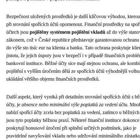
Bezpečnost uložených prostředků je další klíčovou výhodou, kterou
při srovnání spořících účtů opomenout. Finanční prostředky na spoř
účtech jsou
pojištěny systémem pojištění vkladů
až do výše stano
zákonem, což v České republice představuje garantovanou ochranu
do výše sto tisíc eur na klienta a banku. Tato ochrana poskytuje kli
jistotu, že jejich úspory jsou v bezpečí i v případě finančních probl
bankovní instituce. Běžné účty sice mají stejnou ochranu, ale komb
pojištění s vyšším úročením dělá ze spořících účtů výhodnější volbu
ukládání většího objemu finančních prostředků.
Další aspekt, který vyniká při detailním srovnání spořících účtů s b
účty, je
absence nebo minimální výše poplatků za vedení účtu
. Mno
nabízí spořící účty zcela bez poplatků za vedení, zatímco u běžných
jsou tyto poplatky běžnou praxí. Některé finanční instituce dokonce
poskytují bonusové úročení při splnění určitých podmínek, jako je
pravidelné navyšování vkladu nebo udržování minimálního zůstatk