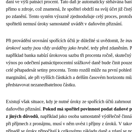
dani ve výši patnáct procent. Tato daň je automaticky strhávána ba
přímo u zdroje, což znamená, že spořitel obdrží na svůj účet již čist
po zdanění. Tento systém výrazně zjednodušuje celý proces, protože
spořitelů nemusí úroky samostatně uvádět v daňovém přiznání.
Při provádění srovnání spořících účtů je důležité si uvědomit, že
inz
úrokové sazby jsou vždy uváděny jako hrubé
, tedy před zdaněním. 
například banka nabízí úrokovou sazbu tři procenta ročně, skutečný 
výnos po odečtení patnáctiprocentní srážkové daně bude činit pouz
celé pětapadesát setiny procenta. Tento rozdíl může na první pohle
marginální, ale při vyšších částkách a delším časovém horizontu mů
představovat nezanedbatelnou částku.
Existují však situace, kdy je nutné úroky ze spořících účtů zahrnout
daňového přiznání.
Pokud má spořitel povinnost podat daňové p
z jiných důvodů
, například jako osoba samostatně výdělečně činn
při příjmech z pronájmu, musí v něm uvést i příjmy z úroků. V tak
případě se úroky připočítají k celkovému základu daně a zdaní se p