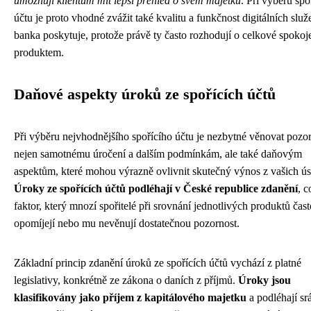
umožňují klientům mít lepší přehled o svém majetku
. Při výběru spo
účtu je proto vhodné zvážit také kvalitu a funkčnost digitálních služ
banka poskytuje, protože právě ty často rozhodují o celkové spokoje
produktem.
Daňové aspekty úroků ze spořících účtů
Při výběru nejvhodnějšího spořícího účtu je nezbytné věnovat pozo
nejen samotnému úročení a dalším podmínkám, ale také daňovým
aspektům, které mohou výrazně ovlivnit skutečný výnos z vašich ús
Úroky ze spořících účtů podléhají v České republice zdanění
, c
faktor, který mnozí spořitelé při srovnání jednotlivých produktů čast
opomíjejí nebo mu nevěnují dostatečnou pozornost.
Základní princip zdanění úroků ze spořících účtů vychází z platné
legislativy, konkrétně ze zákona o daních z příjmů.
Úroky jsou
klasifikovány jako příjem z kapitálového majetku
a podléhají s