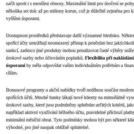
začít sporit i s menšími obnosy. Maximální limit pro úročení se poh
několika set tisíc až po miliony korun, což je důležité zejména pro k
vyššími úsporami.
Dostupnost prostředků představuje další významné hledisko. Někte
spořící účty umožňují neomezený přístup k penězům bez jakýchkol
sankcí, zatímco jiné produkty mohou penalizovat časté výběry sníž
úrokové sazby nebo účtováním poplatků.
Flexibilita při nakládání
úsporami
by měla odpovídat vašim individuálním potřebám a fina
cílům.
Bonusové programy a akční nabídky tvoří nedílnou součást modern
spořících účtů. Mnohé banky lákají nové klienty na mimořádně vys
úrokové sazby, které jsou podmíněny splněním určitých kritérií, jako
například aktivní využívání běžného účtu, pravidelné příchozí plat
minimální měsíční obrat. Tyto podmínky mohou být pro některé kli
výhodné, pro jiné naopak obtížně splnitelné.