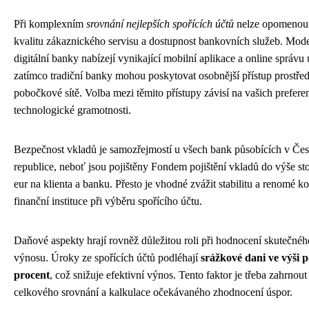
Při komplexním
srovnání nejlepších spořících účtů
nelze opomenout
kvalitu zákaznického servisu a dostupnost bankovních služeb. Mod
digitální banky nabízejí vynikající mobilní aplikace a online správu 
zatímco tradiční banky mohou poskytovat osobnější přístup prostře
pobočkové sítě. Volba mezi těmito přístupy závisí na vašich prefere
technologické gramotnosti.
Bezpečnost vkladů je samozřejmostí u všech bank působících v Če
republice, neboť jsou pojištěny Fondem pojištění vkladů do výše sto 
eur na klienta a banku. Přesto je vhodné zvážit stabilitu a renomé k
finanční instituce při výběru spořícího účtu.
Daňové aspekty hrají rovněž důležitou roli při hodnocení skutečnéh
výnosu. Úroky ze spořících účtů podléhají
srážkové dani ve výši 
procent
, což snižuje efektivní výnos. Tento faktor je třeba zahrnout
celkového srovnání a kalkulace očekávaného zhodnocení úspor.