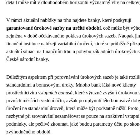
detail může mít v dlouhodobém horizontu významný vliv na celkov
V rámci aktuální nabídky na trhu najdete banky, které poskytují
garantované úrokové sazby na určité období
, což může být výh
zejména v době očekávaného poklesu úrokových sazeb. Naopak ji
finanční instituce nabízejí variabilní úročení, které se průběžně při
aktuální situaci na finančním trhu a pohybu základních úrokových 
České národní banky.
Důležitým aspektem při porovnávání úrokových sazeb je také rozliš
standardními a bonusovými úroky. Mnoho bank láká nové klienty
prostřednictvím
vstupních bonusů
, které výrazně zvyšují úrokovou 
prvních měsících vedení účtu, avšak po uplynutí této bonusové dob
úročení na standardní úroveň, která může být podstatně nižší. Proto 
nezbytné při srovnávání nezaměřovat se pouze na atraktivní vstupní
podmínky, ale pečlivě zkoumat, jaké budou parametry účtu po skon
zvýhodněného období.