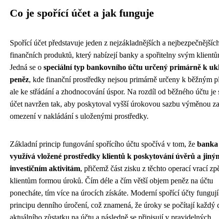
Co je spořící účet a jak funguje
Spořící účet představuje jeden z nejzákladnějších a nejbezpečnějšíc
finančních produktů, který nabízejí banky a spořitelny svým klient
Jedná se o
speciální typ bankovního účtu určený primárně k uk
peněz
, kde finanční prostředky nejsou primárně určeny k běžným p
ale ke střádání a zhodnocování úspor. Na rozdíl od běžného účtu je 
účet navržen tak, aby poskytoval vyšší úrokovou sazbu výměnou za
omezení v nakládání s uloženými prostředky.
Základní princip fungování spořícího účtu spočívá v tom, že
banka
využívá vložené prostředky klientů k poskytování úvěrů a jiný
investičním aktivitám
, přičemž část zisku z těchto operací vrací zp
klientům formou úroků. Čím déle a čím větší objem peněz na účtu
ponecháte, tím více na úrocích získáte. Moderní spořící účty fungují
principu denního úročení, což znamená, že úroky se počítají každý 
aktuálního zůstatku na účtu a následně se připisují v pravidelných