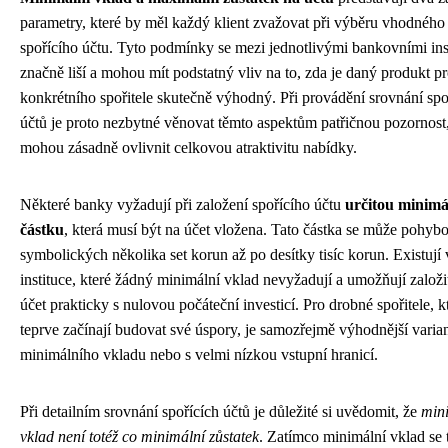
parametry, které by měl každý klient zvažovat při výběru vhodného
spořícího účtu. Tyto podmínky se mezi jednotlivými bankovními ins
značně liší a mohou mít podstatný vliv na to, zda je daný produkt p
konkrétního spořitele skutečně výhodný. Při provádění srovnání spo
účtů je proto nezbytné věnovat těmto aspektům patřičnou pozornost
mohou zásadně ovlivnit celkovou atraktivitu nabídky.
Některé banky vyžadují při založení spořícího účtu
určitou minimá
částku
, která musí být na účet vložena. Tato částka se může pohyb
symbolických několika set korun až po desítky tisíc korun. Existují 
instituce, které žádný minimální vklad nevyžadují a umožňují založit
účet prakticky s nulovou počáteční investicí. Pro drobné spořitele, kt
teprve začínají budovat své úspory, je samozřejmě výhodnější varia
minimálního vkladu nebo s velmi nízkou vstupní hranicí.
Při detailním srovnání spořících účtů je důležité si uvědomit, že
min
vklad není totéž co minimální zůstatek
. Zatímco minimální vklad se 