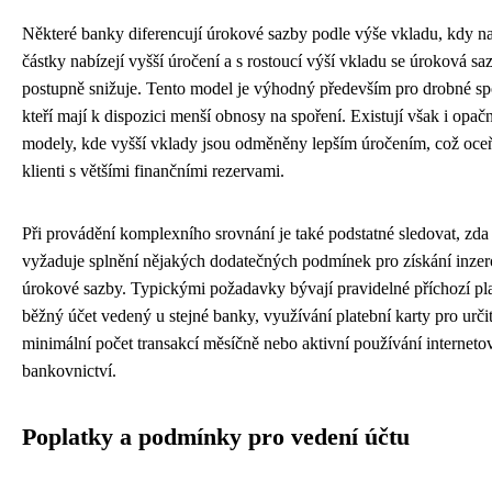
Některé banky diferencují úrokové sazby podle výše vkladu, kdy na
částky nabízejí vyšší úročení a s rostoucí výší vkladu se úroková sa
postupně snižuje. Tento model je výhodný především pro drobné spo
kteří mají k dispozici menší obnosy na spoření. Existují však i opač
modely, kde vyšší vklady jsou odměněny lepším úročením, což oceň
klienti s většími finančními rezervami.
Při provádění komplexního srovnání je také podstatné sledovat, zd
vyžaduje splnění nějakých dodatečných podmínek pro získání inze
úrokové sazby. Typickými požadavky bývají pravidelné příchozí pl
běžný účet vedený u stejné banky, využívání platební karty pro urči
minimální počet transakcí měsíčně nebo aktivní používání internet
bankovnictví.
Poplatky a podmínky pro vedení účtu