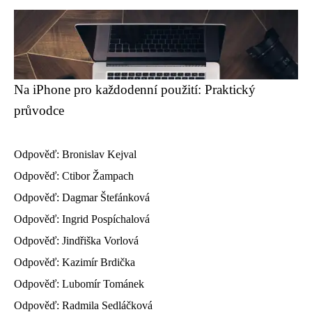
Na iPhone pro každodenní použití: Praktický
průvodce
Odpověď: Bronislav Kejval
Odpověď: Ctibor Žampach
Odpověď: Dagmar Štefánková
Odpověď: Ingrid Pospíchalová
Odpověď: Jindřiška Vorlová
Odpověď: Kazimír Brdička
Odpověď: Lubomír Tománek
Odpověď: Radmila Sedláčková