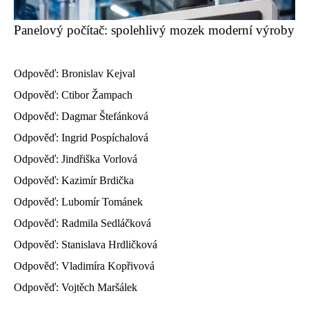
Panelový počítač: spolehlivý mozek moderní výroby
Odpověď: Bronislav Kejval
Odpověď: Ctibor Žampach
Odpověď: Dagmar Štefánková
Odpověď: Ingrid Pospíchalová
Odpověď: Jindřiška Vorlová
Odpověď: Kazimír Brdička
Odpověď: Lubomír Tománek
Odpověď: Radmila Sedláčková
Odpověď: Stanislava Hrdličková
Odpověď: Vladimíra Kopřivová
Odpověď: Vojtěch Maršálek