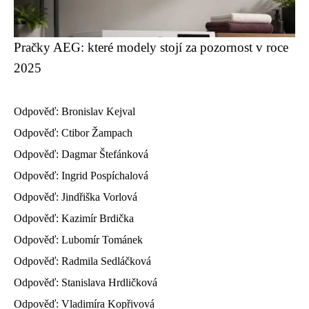
Pračky AEG: které modely stojí za pozornost v roce
2025
Odpověď: Bronislav Kejval
Odpověď: Ctibor Žampach
Odpověď: Dagmar Štefánková
Odpověď: Ingrid Pospíchalová
Odpověď: Jindřiška Vorlová
Odpověď: Kazimír Brdička
Odpověď: Lubomír Tománek
Odpověď: Radmila Sedláčková
Odpověď: Stanislava Hrdličková
Odpověď: Vladimíra Kopřivová