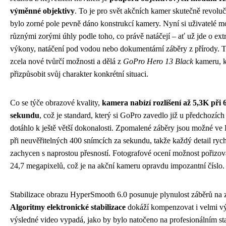
výměnné objektivy
. To je pro svět akčních kamer skutečně revolu
bylo zorné pole pevně dáno konstrukcí kamery. Nyní si uživatelé 
různými zorými úhly podle toho, co právě natáčejí – ať už jde o ext
výkony, natáčení pod vodou nebo dokumentární záběry z přírody. Tat
zcela nové tvůrčí možnosti a dělá z
GoPro Hero 13 Black
kameru, k
přizpůsobit svůj charakter konkrétní situaci.
Co se týče obrazové kvality,
kamera nabízí rozlišení až 5,3K při 
sekundu
, což je standard, který si GoPro zavedlo již u předchozích
dotáhlo k ještě větší dokonalosti. Zpomalené záběry jsou možné ve 
při neuvěřitelných 400 snímcích za sekundu, takže každý detail ry
zachycen s naprostou přesností. Fotografové ocení možnost pořizov
24,7 megapixelů, což je na akční kameru opravdu impozantní číslo.
Stabilizace obrazu HyperSmooth 6.0 posunuje plynulost záběrů na 
Algoritmy elektronické stabilizace
dokáží kompenzovat i velmi výr
výsledné video vypadá, jako by bylo natočeno na profesionálním sta