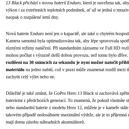
13 Black přichází s novou baterií Enduro
, která je navržena tak, ab
výkon i za extrémních teplotních podmínek, ať už se jedná o mraziv
naopak o rozpálené letní dny.
Nová baterie Enduro není jen o kapacitě, ale také o chytrém hospoda
Kamera samotná byla optimalizována tak, aby lépe spravovala spotř
různými režimy natáčení. Při standardním záznamu ve Full HD rozliš
mohou počítat s výrazně delší dobou provozu, než tomu bylo dříve
rozlišení na 30 snímcích za sekundu je nyní možné natočit přibli
materiálu
na jedno nabití, což v praxi může znamenat rozdíl mezi tí
zachytit celý výlet nebo ne.
Důležité je také zmínit, že GoPro Hero 13 Black si zachovává zpětn
bateriemi z předchozích generací. To znamená, že pokud vlastníte st
nebo standardní baterie z modelu Hero 12, můžete je v kameře stál
takovém případě nedosáhnete maximální výdrže, ale je to příjemná m
mají doma zásobu náhradních akumulátorů.