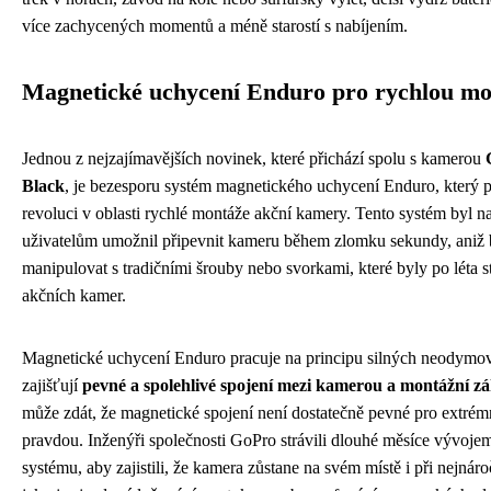
více zachycených momentů a méně starostí s nabíjením.
Magnetické uchycení Enduro pro rychlou mo
Jednou z nejzajímavějších novinek, které přichází spolu s kamerou
Black
, je bezesporu systém magnetického uchycení Enduro, který 
revoluci v oblasti rychlé montáže akční kamery. Tento systém byl n
uživatelům umožnil připevnit kameru během zlomku sekundy, aniž b
manipulovat s tradičními šrouby nebo svorkami, které byly po léta 
akčních kamer.
Magnetické uchycení Enduro pracuje na principu silných neodymo
zajišťují
pevné a spolehlivé spojení mezi kamerou a montážní z
může zdát, že magnetické spojení není dostatečně pevné pro extrémn
pravdou. Inženýři společnosti GoPro strávili dlouhé měsíce vývoje
systému, aby zajistili, že kamera zůstane na svém místě i při nejnáro