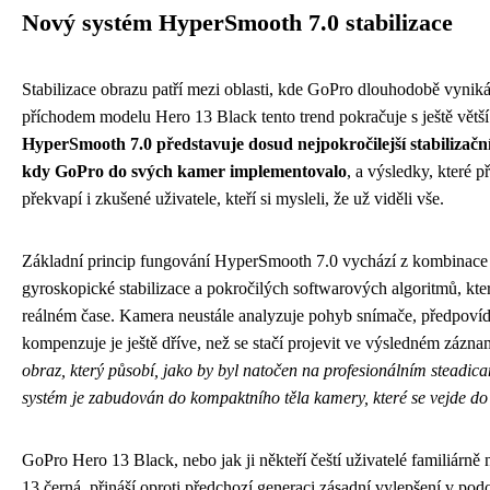
Nový systém HyperSmooth 7.0 stabilizace
Stabilizace obrazu patří mezi oblasti, kde GoPro dlouhodobě vyniká
příchodem modelu Hero 13 Black tento trend pokračuje s ještě větší
HyperSmooth 7.0 představuje dosud nejpokročilejší stabilizační
kdy GoPro do svých kamer implementovalo
, a výsledky, které p
překvapí i zkušené uživatele, kteří si mysleli, že už viděli vše.
Základní princip fungování HyperSmooth 7.0 vychází z kombinac
gyroskopické stabilizace a pokročilých softwarových algoritmů, kter
reálném čase. Kamera neustále analyzuje pohyb snímače, předpovíd
kompenzuje je ještě dříve, než se stačí projevit ve výsledném zázn
obraz, který působí, jako by byl natočen na profesionálním steadic
systém je zabudován do kompaktního těla kamery, které se vejde do
GoPro Hero 13 Black, nebo jak ji někteří čeští uživatelé familiárně
13 černá, přináší oproti předchozí generaci zásadní vylepšení v pod