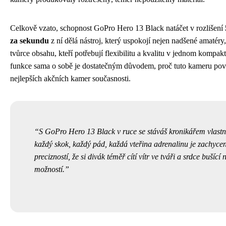
Celkově vzato, schopnost GoPro Hero 13 Black natáčet v rozlišení
za sekundu
z ní dělá nástroj, který uspokojí nejen nadšené amatéry, 
tvůrce obsahu, kteří potřebují flexibilitu a kvalitu v jednom kompak
funkce sama o sobě je dostatečným důvodem, proč tuto kameru pov
nejlepších akčních kamer současnosti.
S GoPro Hero 13 Black v ruce se stáváš kronikářem vlastn
každý skok, každý pád, každá vteřina adrenalinu je zachyce
precizností, že si divák téměř cítí vítr ve tváři a srdce bušící 
možností.