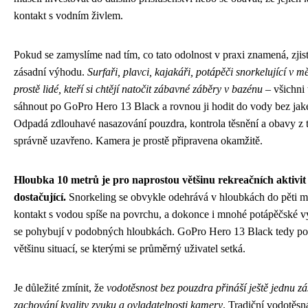
kontakt s vodním živlem.
Pokud se zamyslíme nad tím, co tato odolnost v praxi znamená, zjist
zásadní výhodu.
Surfaři, plavci, kajakáři, potápěči snorkelující v 
prostě lidé, kteří si chtějí natočit zábavné záběry v bazénu
– všichni 
sáhnout po GoPro Hero 13 Black a rovnou ji hodit do vody bez jak
Odpadá zdlouhavé nasazování pouzdra, kontrola těsnění a obavy z t
správně uzavřeno. Kamera je prostě připravena okamžitě.
Hloubka 10 metrů je pro naprostou většinu rekreačních aktivit
dostačující.
Snorkeling se obvykle odehrává v hloubkách do pěti me
kontakt s vodou spíše na povrchu, a dokonce i mnohé potápěčské vý
se pohybují v podobných hloubkách. GoPro Hero 13 Black tedy po
většinu situací, se kterými se průměrný uživatel setká.
Je důležité zmínit, že
vodotěsnost bez pouzdra přináší ještě jednu z
zachování kvality zvuku a ovladatelnosti kamery
. Tradiční vodotěsn