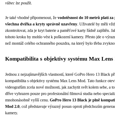
vůbec lze použít
.
Je také vhodné připomenout, že
vodotěsnost do 10 metrů platí za
všechna dvířka a kryty správně uzavřeny
. Uživatelé by měli vž
zkontrolovat, zda je kryt baterie a paměťové karty řádně zajištěn. J
tohoto kroku by mohlo vést k poškození kamery. Přesto jde o výraz
než montáž celého ochranného pouzdra, na který bylo třeba zvyknou
Kompatibilita s objektivy systému Max Len
Jednou z nejzajímavějších vlastností, které GoPro Hero 13 Black přin
kompatibilita s objektivy systému Max Lens Mod. Tato funkce otev
videografům zcela nové možnosti, jak zachytit svět kolem sebe, a t
dříve vyhrazen pouze pro profesionální filmová studia nebo specia
mnohonásobně vyšší cenu.
GoPro Hero 13 Black je plně kompati
Mod 2.0
, což představuje výrazný posun oproti předchozím generac
kamery.