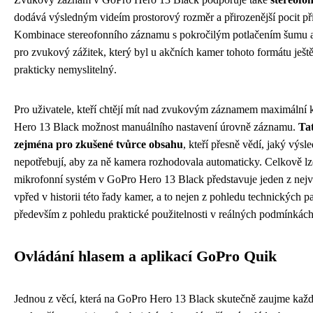
dodává výsledným videím prostorový rozměr a přirozenější pocit při
Kombinace stereofonního záznamu s pokročilým potlačením šumu a 
pro zvukový zážitek, který byl u akčních kamer tohoto formátu ještě
prakticky nemyslitelný.
Pro uživatele, kteří chtějí mít nad zvukovým záznamem maximální 
Hero 13 Black možnost manuálního nastavení úrovně záznamu.
Ta
zejména pro zkušené tvůrce obsahu
, kteří přesně vědí, jaký výsl
nepotřebují, aby za ně kamera rozhodovala automaticky. Celkově lze
mikrofonní systém v GoPro Hero 13 Black představuje jeden z nej
vpřed v historii této řady kamer, a to nejen z pohledu technických p
především z pohledu praktické použitelnosti v reálných podmínkách
Ovládání hlasem a aplikací GoPro Quik
Jednou z věcí, která na GoPro Hero 13 Black skutečně zaujme kaž