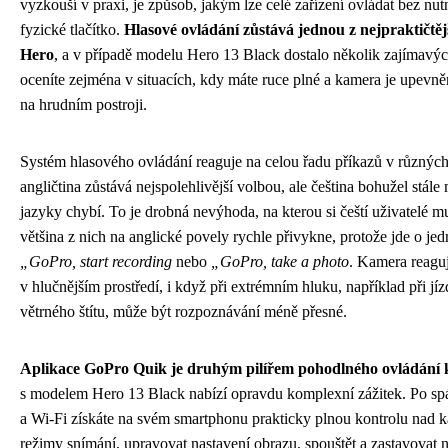
vyzkouší v praxi, je způsob, jakým lze celé zařízení ovládat bez nut
fyzické tlačítko.
Hlasové ovládání zůstává jednou z nejpraktičtěj
Hero
, a v případě modelu Hero 13 Black dostalo několik zajímavýc
oceníte zejména v situacích, kdy máte ruce plné a kamera je upevn
na hrudním postroji.
Systém hlasového ovládání reaguje na celou řadu příkazů v různých
angličtina zůstává nejspolehlivější volbou, ale čeština bohužel stá
jazyky chybí. To je drobná nevýhoda, na kterou si čeští uživatelé mu
většina z nich na anglické povely rychle přivykne, protože jde o je
„GoPro, start recording
nebo
„GoPro, take a photo
. Kamera reaguj
v hlučnějším prostředí, i když při extrémním hluku, například při jí
větrného štítu, může být rozpoznávání méně přesné.
Aplikace GoPro Quik je druhým pilířem pohodlného ovládání
s modelem Hero 13 Black nabízí opravdu komplexní zážitek. Po spá
a Wi-Fi získáte na svém smartphonu prakticky plnou kontrolu nad 
režimy snímání, upravovat nastavení obrazu, spouštět a zastavovat 