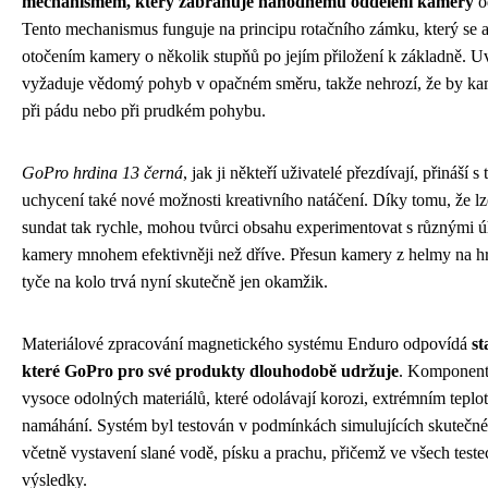
mechanismem, který zabraňuje náhodnému oddělení kamery
o
Tento mechanismus funguje na principu rotačního zámku, který se
otočením kamery o několik stupňů po jejím přiložení k základně. 
vyžaduje vědomý pohyb v opačném směru, takže nehrozí, že by ka
při pádu nebo při prudkém pohybu.
GoPro hrdina 13 černá
, jak ji někteří uživatelé přezdívají, přináší 
uchycení také nové možnosti kreativního natáčení. Díky tomu, že lz
sundat tak rychle, mohou tvůrci obsahu experimentovat s různými ú
kamery mnohem efektivněji než dříve. Přesun kamery z helmy na h
tyče na kolo trvá nyní skutečně jen okamžik.
Materiálové zpracování magnetického systému Enduro odpovídá
st
které GoPro pro své produkty dlouhodobě udržuje
. Komponent
vysoce odolných materiálů, které odolávají korozi, extrémním tep
namáhání. Systém byl testován v podmínkách simulujících skutečné 
včetně vystavení slané vodě, písku a prachu, přičemž ve všech teste
výsledky.