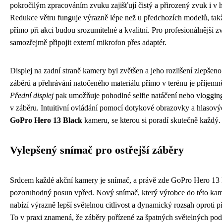
pokročilým zpracováním zvuku zajišťují čistý a přirozený zvuk i v 
Redukce větru funguje výrazně lépe než u předchozích modelů, ta
přímo při akci budou srozumitelné a kvalitní. Pro profesionálnější
samozřejmě připojit externí mikrofon přes adaptér.
Displej na zadní straně kamery byl zvětšen a jeho rozlišení zlepšen
záběrů a přehrávání natočeného materiálu přímo v terénu je příjemně
Přední displej
pak umožňuje pohodlné selfie natáčení nebo vlogging
v záběru. Intuitivní ovládání pomocí dotykové obrazovky a hlasový
GoPro Hero 13 Black
kameru, se kterou si poradí skutečně každý.
Vylepšený snímač pro ostřejší záběry
Srdcem každé akční kamery je snímač, a právě zde GoPro Hero 13 
pozoruhodný posun vpřed. Nový snímač, který výrobce do této ka
nabízí výrazně lepší světelnou citlivost a dynamický rozsah oproti
To v praxi znamená, že záběry pořízené za špatných světelných pod