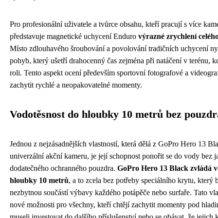
Pro profesionální uživatele a tvůrce obsahu, kteří pracují s více ka
představuje magnetické uchycení Enduro
výrazné zrychlení celéh
Místo zdlouhavého šroubování a povolování tradičních uchycení ny
pohyb, který ušetří drahocenný čas zejména při natáčení v terénu, 
roli. Tento aspekt ocení především sportovní fotografové a videograf
zachytit rychlé a neopakovatelné momenty.
Vodotěsnost do hloubky 10 metrů bez pouzdr
Jednou z nejzásadnějších vlastností, která dělá z GoPro Hero 13 Bl
univerzální akční kameru, je její schopnost ponořit se do vody bez 
dodatečného ochranného pouzdra.
GoPro Hero 13 Black zvládá v
hloubky 10 metrů
, a to zcela bez potřeby speciálního krytu, který 
nezbytnou součástí výbavy každého potápěče nebo surfaře. Tato vlas
nové možnosti pro všechny, kteří chtějí zachytit momenty pod hladi
museli investovat do dalšího příslušenství nebo se obávat, že jejich