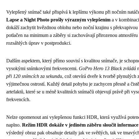
Vylepšený snímač také přispívá k lepšímu výkonu při nočním natáč
Lapse a Night Photo prošly výrazným vylepšením
a v kombinac
dokáží zachytit hvězdnou oblohu nebo noční krajinu s překvapivou 
potlačen na minimum a záběry si zachovávají přirozenou atmosféru 
rozsáhlých úprav v postprodukci.
Dalším aspektem, který přímo souvisí s kvalitou snímače, je schopn
vysokými snímkovými frekvencemi.
GoPro Hero 13 Black zvládá na
při 120 snímcích za sekundu
, což otevírá dveře k tvorbě plynulých
výjimečnou ostrostí. Každý detail pohybu je zachycen přesně a čist
artefaktů, které se u méně kvalitních snímačů objevují právě při v
frekvencích.
Nelze opomenout ani vylepšenou funkci HDR, která využívá poten
naplno.
Režim HDR dokáže v jediném záběru sloučit informace 
výsledný obraz pak obsahuje detaily jak ve světlých, tak ve tmavých