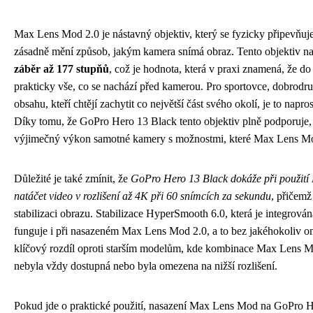
Max Lens Mod 2.0 je nástavný objektiv, který se fyzicky připevňuje
zásadně mění způsob, jakým kamera snímá obraz. Tento objektiv n
záběr až 177 stupňů
, což je hodnota, která v praxi znamená, že do
prakticky vše, co se nachází před kamerou. Pro sportovce, dobrodr
obsahu, kteří chtějí zachytit co největší část svého okolí, je to napro
Díky tomu, že GoPro Hero 13 Black tento objektiv plně podporuje,
výjimečný výkon samotné kamery s možnostmi, které Max Lens Mo
Důležité je také zmínit, že
GoPro Hero 13 Black dokáže při použit
natáčet video v rozlišení až 4K při 60 snímcích za sekundu
, přičemž
stabilizaci obrazu. Stabilizace HyperSmooth 6.0, která je integrová
funguje i při nasazeném Max Lens Mod 2.0, a to bez jakéhokoliv o
klíčový rozdíl oproti starším modelům, kde kombinace Max Lens Mo
nebyla vždy dostupná nebo byla omezena na nižší rozlišení.
Pokud jde o praktické použití, nasazení Max Lens Mod na GoPro H