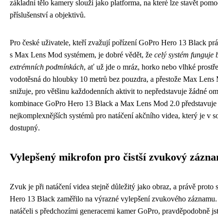
základní tělo kamery slouží jako platforma, na které lze stavět pom
příslušenství a objektivů.
Pro české uživatele, kteří zvažují pořízení GoPro Hero 13 Black prá
s Max Lens Mod systémem, je dobré vědět, že
celý systém funguje 
extrémních podmínkách
, ať už jde o mráz, horko nebo vlhké prostř
vodotěsná do hloubky 10 metrů bez pouzdra, a přestože Max Lens 
snižuje, pro většinu každodenních aktivit to nepředstavuje žádné o
kombinace GoPro Hero 13 Black a Max Lens Mod 2.0 představuje 
nejkomplexnějších systémů pro natáčení akčního videa, který je v s
dostupný.
Vylepšený mikrofon pro čistší zvukový zázn
Zvuk je při natáčení videa stejně důležitý jako obraz, a právě prot
Hero 13 Black zaměřilo na výrazné vylepšení zvukového záznamu.
natáčeli s předchozími generacemi kamer GoPro, pravděpodobně jste 