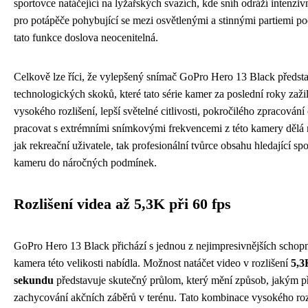
sportovce natáčející na lyžařských svazích, kde sníh odráží intenziv
pro potápěče pohybující se mezi osvětlenými a stinnými partiemi p
tato funkce doslova neocenitelná.
Celkově lze říci, že vylepšený snímač GoPro Hero 13 Black předsta
technologických skoků, které tato série kamer za poslední roky zaž
vysokého rozlišení, lepší světelné citlivosti, pokročilého zpracování
pracovat s extrémními snímkovými frekvencemi z této kamery dělá n
jak rekreační uživatele, tak profesionální tvůrce obsahu hledající s
kameru do náročných podmínek.
Rozlišení videa až 5,3K při 60 fps
GoPro Hero 13 Black přichází s jednou z nejimpresivnějších schopn
kamera této velikosti nabídla. Možnost natáčet video v rozlišení
5,3
sekundu
představuje skutečný průlom, který mění způsob, jakým 
zachycování akčních záběrů v terénu. Tato kombinace vysokého roz