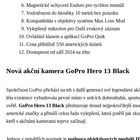
Magnetické uchycení Enduro pro rychlou montáž
Vodotěsnost do hloubky 10 metrů bez pouzdra
Kompatibilita s objektivy systému Max Lens Mod
Vylepšený mikrofon pro čistší zvukový záznam
Ovládání hlasem a aplikací GoPro Quik
Cena přibližně 550 amerických dolarů
Dostupnost od září 2024 na trhu
Nová akční kamera GoPro Hero 13 Black
Společnost GoPro přichází na trh s další generací své legendární akč
léta existence vybudovala pevné místo v srdcích dobrodruhů, sporto
světě.
GoPro Hero 13 Black
představuje dosud nejpokročilejší mode
americké značky a přináší celou řadu vylepšení, která potěší jak zkuš
kteří s akčními kamerami teprve začínají.
Jednou z největších novinek je
podpora objektivových modulů H