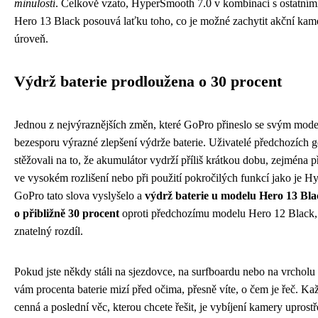
minulostí
. Celkově vzato, HyperSmooth 7.0 v kombinaci s ostatním
Hero 13 Black posouvá laťku toho, co je možné zachytit akční kam
úroveň.
Výdrž baterie prodloužena o 30 procent
Jednou z nejvýraznějších změn, které GoPro přineslo se svým mode
bezesporu výrazné zlepšení výdrže baterie. Uživatelé předchozích 
stěžovali na to, že akumulátor vydrží příliš krátkou dobu, zejména 
ve vysokém rozlišení nebo při použití pokročilých funkcí jako je H
GoPro tato slova vyslyšelo a
výdrž baterie u modelu Hero 13 Bla
o přibližně 30 procent
oproti předchozímu modelu Hero 12 Black, 
znatelný rozdíl.
Pokud jste někdy stáli na sjezdovce, na surfboardu nebo na vrcholu 
vám procenta baterie mizí před očima, přesně víte, o čem je řeč. K
cenná a poslední věc, kterou chcete řešit, je vybíjení kamery uprost