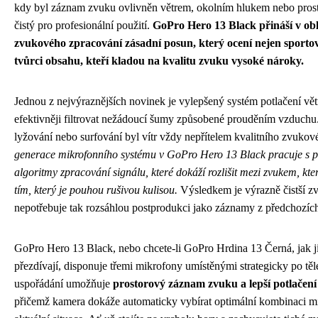
kdy byl záznam zvuku ovlivněn větrem, okolním hlukem nebo prost
čistý pro profesionální použití.
GoPro Hero 13 Black přináší v obl
zvukového zpracování zásadní posun, který ocení nejen sportovn
tvůrci obsahu, kteří kladou na kvalitu zvuku vysoké nároky.
Jednou z nejvýraznějších novinek je vylepšený systém potlačení vět
efektivněji filtrovat nežádoucí šumy způsobené prouděním vzduchu. 
lyžování nebo surfování byl vítr vždy nepřítelem kvalitního zvuk
generace mikrofonního systému v GoPro Hero 13 Black pracuje s po
algoritmy zpracování signálu, které dokáží rozlišit mezi zvukem, kter
tím, který je pouhou rušivou kulisou.
Výsledkem je výrazně čistší z
nepotřebuje tak rozsáhlou postprodukci jako záznamy z předchozíc
GoPro Hero 13 Black, nebo chcete-li GoPro Hrdina 13 Černá, jak ji 
přezdívají, disponuje třemi mikrofony umístěnými strategicky po tě
uspořádání umožňuje
prostorový záznam zvuku a lepší potlačen
přičemž kamera dokáže automaticky vybírat optimální kombinaci m