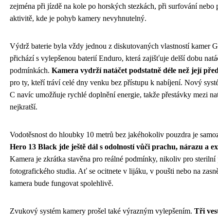
zejména při jízdě na kole po horských stezkách, při surfování nebo p
aktivitě, kde je pohyb kamery nevyhnutelný.
Výdrž baterie byla vždy jednou z diskutovaných vlastností kamer 
přichází s vylepšenou baterií Enduro, která zajišťuje delší dobu natá
podmínkách.
Kamera vydrží natáčet podstatně déle než její pře
pro ty, kteří tráví celé dny venku bez přístupu k nabíjení. Nový sy
C navíc umožňuje rychlé doplnění energie, takže přestávky mezi na
nejkratší.
Vodotěsnost do hloubky 10 metrů bez jakéhokoliv pouzdra je samoz
Hero 13 Black jde ještě dál s odolností vůči prachu, nárazu a 
Kamera je zkrátka stavěna pro reálné podmínky, nikoliv pro sterilní 
fotografického studia. Ať se ocitnete v lijáku, v poušti nebo na zas
kamera bude fungovat spolehlivě.
Zvukový systém kamery prošel také výrazným vylepšením.
Tři ve