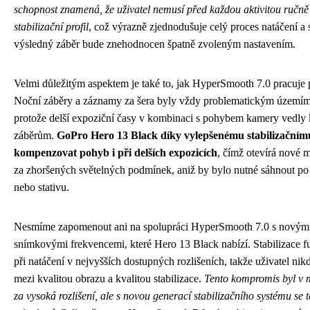
schopnost znamená, že uživatel nemusí před každou aktivitou ručně
stabilizační profil
, což výrazně zjednodušuje celý proces natáčení a s
výsledný záběr bude znehodnocen špatně zvoleným nastavením.
Velmi důležitým aspektem je také to, jak HyperSmooth 7.0 pracuje p
Noční záběry a záznamy za šera byly vždy problematickým územím
protože delší expoziční časy v kombinaci s pohybem kamery vedl
záběrům.
GoPro Hero 13 Black díky vylepšenému stabilizačním
kompenzovat pohyb i při delších expozicích
, čímž otevírá nové 
za zhoršených světelných podmínek, aniž by bylo nutné sáhnout po 
nebo stativu.
Nesmíme zapomenout ani na spolupráci HyperSmooth 7.0 s novými 
snímkovými frekvencemi, které Hero 13 Black nabízí. Stabilizace f
při natáčení v nejvyšších dostupných rozlišeních, takže uživatel nik
mezi kvalitou obrazu a kvalitou stabilizace.
Tento kompromis byl v m
za vysoká rozlišení, ale s novou generací stabilizačního systému se 