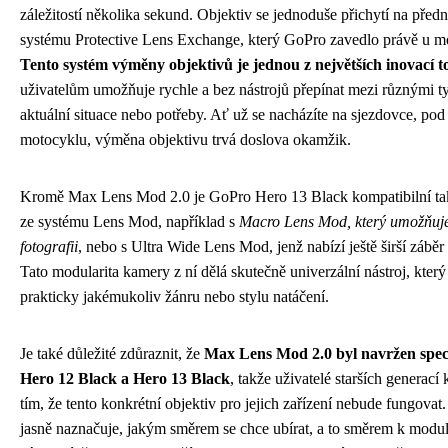
záležitostí několika sekund. Objektiv se jednoduše přichytí na před
systému Protective Lens Exchange, který GoPro zavedlo právě u m
Tento systém výměny objektivů je jednou z největších inovací 
uživatelům umožňuje rychle a bez nástrojů přepínat mezi různými t
aktuální situace nebo potřeby. Ať už se nacházíte na sjezdovce, po
motocyklu, výměna objektivu trvá doslova okamžik.
Kromě Max Lens Mod 2.0 je GoPro Hero 13 Black kompatibilní také
ze systému Lens Mod, například s
Macro Lens Mod, který umožňuje
fotografii
, nebo s Ultra Wide Lens Mod, jenž nabízí ještě širší záběr 
Tato modularita kamery z ní dělá skutečně univerzální nástroj, který
prakticky jakémukoliv žánru nebo stylu natáčení.
Je také důležité zdůraznit, že
Max Lens Mod 2.0 byl navržen spec
Hero 12 Black a Hero 13 Black
, takže uživatelé starších generací
tím, že tento konkrétní objektiv pro jejich zařízení nebude fungova
jasně naznačuje, jakým směrem se chce ubírat, a to směrem k modu