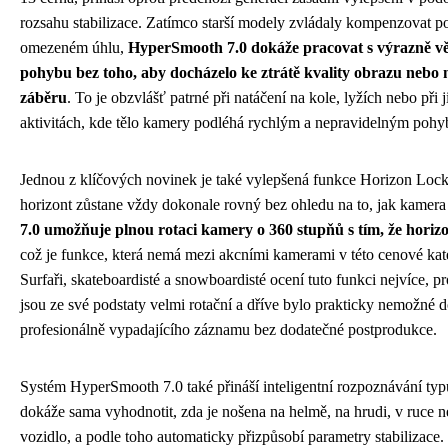
rozsahu stabilizace. Zatímco starší modely zvládaly kompenzovat p
omezeném úhlu,
HyperSmooth 7.0 dokáže pracovat s výrazně v
pohybu bez toho, aby docházelo ke ztrátě kvality obrazu nebo
záběru
. To je obzvlášť patrné při natáčení na kole, lyžích nebo př
aktivitách, kde tělo kamery podléhá rychlým a nepravidelným poh
Jednou z klíčových novinek je také vylepšená funkce Horizon Lock, 
horizont zůstane vždy dokonale rovný bez ohledu na to, jak kamera
7.0 umožňuje plnou rotaci kamery o 360 stupňů s tím, že horizo
což je funkce, která nemá mezi akcními kamerami v této cenové kate
Surfaři, skateboardisté a snowboardisté ocení tuto funkci nejvíce, p
jsou ze své podstaty velmi rotační a dříve bylo prakticky nemožné 
profesionálně vypadajícího záznamu bez dodatečné postprodukce.
Systém HyperSmooth 7.0 také přináší inteligentní rozpoznávání typ
dokáže sama vyhodnotit, zda je nošena na helmě, na hrudi, v ruce n
vozidlo, a podle toho automaticky přizpůsobí parametry stabilizace.