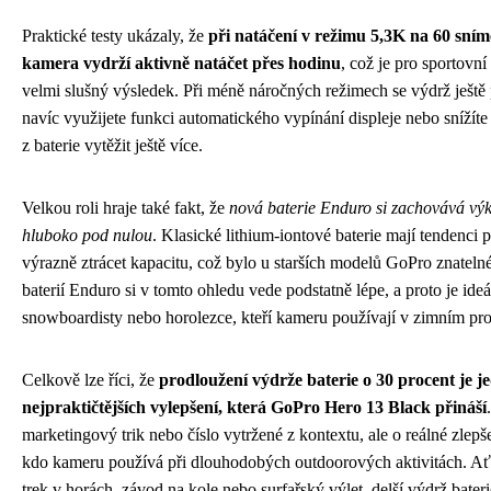
Praktické testy ukázaly, že
při natáčení v režimu 5,3K na 60 sní
kamera vydrží aktivně natáčet přes hodinu
, což je pro sportovn
velmi slušný výsledek. Při méně náročných režimech se výdrž ještě
navíc využijete funkci automatického vypínání displeje nebo snížít
z baterie vytěžit ještě více.
Velkou roli hraje také fakt, že
nová baterie Enduro si zachovává výko
hluboko pod nulou
. Klasické lithium-iontové baterie mají tendenci 
výrazně ztrácet kapacitu, což bylo u starších modelů GoPro znateln
baterií Enduro si v tomto ohledu vede podstatně lépe, a proto je ideá
snowboardisty nebo horolezce, kteří kameru používají v zimním pro
Celkově lze říci, že
prodloužení výdrže baterie o 30 procent je j
nejpraktičtějších vylepšení, která GoPro Hero 13 Black přináší
marketingový trik nebo číslo vytržené z kontextu, ale o reálné zlepš
kdo kameru používá při dlouhodobých outdoorových aktivitách. Ať 
trek v horách, závod na kole nebo surfařský výlet, delší výdrž bate