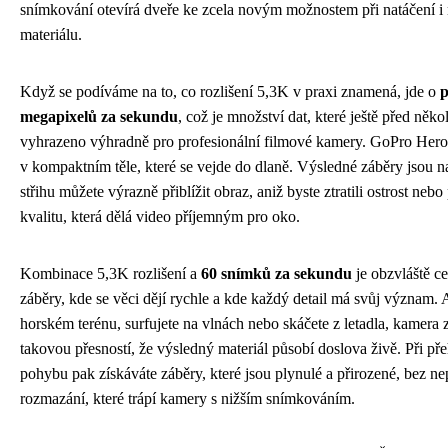
snímkování otevírá dveře ke zcela novým možnostem při natáčení i
materiálu.
Když se podíváme na to, co rozlišení 5,3K v praxi znamená, jde o
p
megapixelů za sekundu
, což je množství dat, které ještě před něko
vyhrazeno výhradně pro profesionální filmové kamery. GoPro Hero
v kompaktním těle, které se vejde do dlaně. Výsledné záběry jsou nat
střihu můžete výrazně přiblížit obraz, aniž byste ztratili ostrost nebo 
kvalitu, která dělá video příjemným pro oko.
Kombinace 5,3K rozlišení a
60 snímků za sekundu
je obzvláště c
záběry, kde se věci dějí rychle a kde každý detail má svůj význam. 
horském terénu, surfujete na vlnách nebo skáčete z letadla, kamera
takovou přesností, že výsledný materiál působí doslova živě. Při p
pohybu pak získáváte záběry, které jsou plynulé a přirozené, bez n
rozmazání, které trápí kamery s nižším snímkováním.