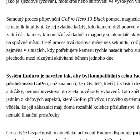
jako je sjezdové lyžování, motokros nebo surfování ve vysokých vl
Samotný proces připevnění
GoPro Hero 13 Black
pomocí magnetic
je natolik intuitivní, že jej zvládne každý, kdo kameru drží poprvé v r
zadní část kamery k montážní základně a magnety se okamžitě aktiv
na správné místo. Celý proces trvá doslova méně než sekundu, což
zejména v situacích, kdy potřebujete kameru rychle nasadit nebo sun
přechodu mezi různými aktivitami během jednoho dne.
Systém Enduro je navržen tak, aby byl kompatibilní s celou řad
příslušenství GoPro
, což znamená, že uživatelé, kteří již vlastní 
a držáky, nemusí investovat do zcela nové sady vybavení. Tato zpětn
jedním z klíčových aspektů, které GoPro při vývoji nového systému 
věděla, že její zákazníci mají doma rozsáhlé kolekce příslušenství, d
nemalé finanční prostředky.
Co se týče bezpečnosti, magnetické uchycení Enduro disponuje
poj