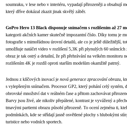
soumraku, v lese nebo v interiéru, vypadají přirozeněji a obsahují 
který dříve dokázal zkazit jinak skvělý záběr.
GoPro Hero 13 Black disponuje snímačem s rozlišením až 27 m
kategorii akčních kamer skutečně impozantní číslo. Díky tomu je m
fotografie s mimořádnou úrovní detailů, ale co je ještě důležitější, t
umožňuje natáčet video v rozlišení 5,3K při plynulých 60 snímcích
obraz je tak ostrý a detailní, že při přehrávání na velkém monitoru ne
rozlišením 4K je rozdíl oproti starším modelům okamžitě patrný.
Jednou z klíčových inovací je
nová generace zpracování obrazu
, k
s vylepšeným snímačem. Procesor GP2, který pohání celý systém, 
obrovské množství dat v reálném čase a přitom zachovávat přirozen
Barvy jsou živé, ale nikoliv přepálené, kontrast je vyvážený a přec
tmavými partiemi obrazu působí přirozeně. To ocení zejména ti, kteř
podmínkách, kde se střídají jasně osvětlené plochy s hlubokými stín
turistice nebo vodních sportech.