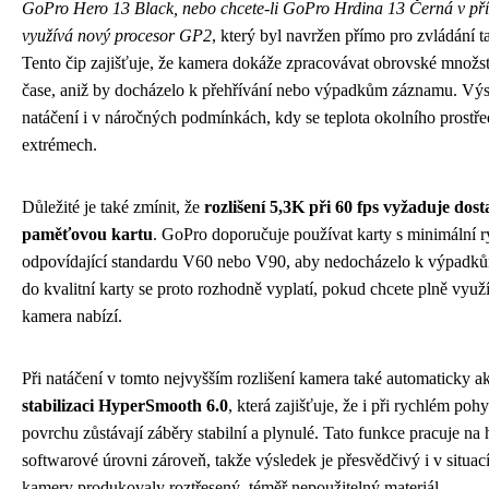
GoPro Hero 13 Black, nebo chcete-li GoPro Hrdina 13 Černá v př
využívá nový procesor GP2
, který byl navržen přímo pro zvládání 
Tento čip zajišťuje, že kamera dokáže zpracovávat obrovské množst
čase, aniž by docházelo k přehřívání nebo výpadkům záznamu. Výs
natáčení i v náročných podmínkách, kdy se teplota okolního prostř
extrémech.
Důležité je také zmínit, že
rozlišení 5,3K při 60 fps vyžaduje dos
paměťovou kartu
. GoPro doporučuje používat karty s minimální r
odpovídající standardu V60 nebo V90, aby nedocházelo k výpadků
do kvalitní karty se proto rozhodně vyplatí, pokud chcete plně využít
kamera nabízí.
Při natáčení v tomto nejvyšším rozlišení kamera také automaticky a
stabilizaci HyperSmooth 6.0
, která zajišťuje, že i při rychlém p
povrchu zůstávají záběry stabilní a plynulé. Tato funkce pracuje na
softwarové úrovni zároveň, takže výsledek je přesvědčivý i v situací
kamery produkovaly roztřesený, téměř nepoužitelný materiál.