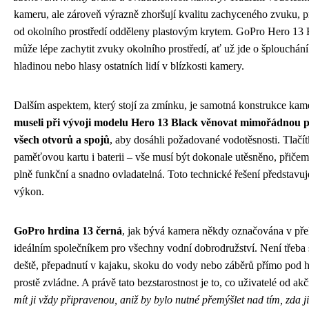
kameru, ale zároveň výrazně zhoršují kvalitu zachyceného zvuku, p
od okolního prostředí odděleny plastovým krytem. GoPro Hero 13 
může lépe zachytit zvuky okolního prostředí, ať už jde o šplouchán
hladinou nebo hlasy ostatních lidí v blízkosti kamery.
Dalším aspektem, který stojí za zmínku, je samotná konstrukce kam
museli při vývoji modelu Hero 13 Black věnovat mimořádnou p
všech otvorů a spojů
, aby dosáhli požadované vodotěsnosti. Tlačít
paměťovou kartu i baterii – vše musí být dokonale utěsněno, přiče
plně funkční a snadno ovladatelná. Toto technické řešení představu
výkon.
GoPro hrdina 13 černá
, jak bývá kamera někdy označována v přek
ideálním společníkem pro všechny vodní dobrodružství. Není třeba
deště, přepadnutí v kajaku, skoku do vody nebo záběrů přímo pod 
prostě zvládne. A právě tato bezstarostnost je to, co uživatelé od a
mít ji vždy připravenou, aniž by bylo nutné přemýšlet nad tím, zda