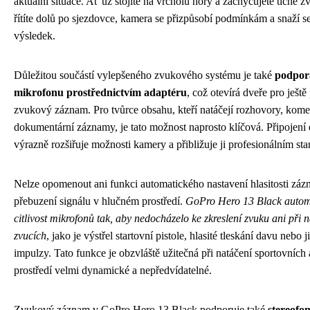
aktuální situace. Ať už stojíte na vrcholu hory a zachycujete tiché z
řítíte dolů po sjezdovce, kamera se přizpůsobí podmínkám a snaží se
výsledek.
Důležitou součástí vylepšeného zvukového systému je také
podpor
mikrofonu prostřednictvím adaptéru
, což otevírá dveře pro ještě
zvukový záznam. Pro tvůrce obsahu, kteří natáčejí rozhovory, kom
dokumentární záznamy, je tato možnost naprosto klíčová. Připojení
výrazně rozšiřuje možnosti kamery a přibližuje ji profesionálním st
Nelze opomenout ani funkci automatického nastavení hlasitosti záz
přebuzení signálu v hlučném prostředí.
GoPro Hero 13 Black automa
citlivost mikrofonů tak, aby nedocházelo ke zkreslení zvuku ani při 
zvucích
, jako je výstřel startovní pistole, hlasité tleskání davu nebo
impulzy. Tato funkce je obzvláště užitečná při natáčení sportovních
prostředí velmi dynamické a nepředvídatelné.
Zvukový záznam v GoPro Hero 13 Black podporuje také
stereofo