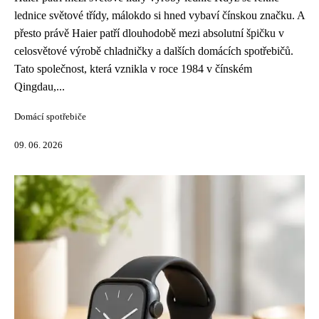
lednice světové třídy, málokdo si hned vybaví čínskou značku. A
přesto právě Haier patří dlouhodobě mezi absolutní špičku v
celosvětové výrobě chladničky a dalších domácích spotřebičů.
Tato společnost, která vznikla v roce 1984 v čínském
Qingdau,...
Domácí spotřebiče
09. 06. 2026