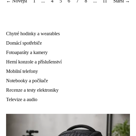
← Novější
1
...
4
5
6
7
8
...
11
Starší →
Chytré hodinky a wearables
Domácí spotřebiče
Fotoaparáty a kamery
Herní konzole a příslušenství
Mobilní telefony
Notebooky a počítače
Recenze a testy elektroniky
Televize a audio